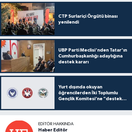
CTP Surlariçi Örgütü binası
yenilendi
UBP Parti Meclisi'nden Tatar'ın
Cumhurbaşkanlığı adaylığına
destek kararı
Yurt dışında okuyan
öğrencilerden İki Toplumlu
Gençlik Komitesi’ne "destek
ve katkı" açıklaması
EDITÖR HAKKINDA
Haber Editör