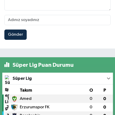
Gönder
Süper Lig Puan Durumu
Süper Lig
#
Takım
O
P
1
Amed
0
0
2
Erzurumspor FK
0
0