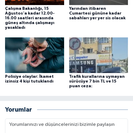
Çalışma Bakanlığı, 15
Yarından itibaren
Ağustos'a kadar 12.00-
Cumartesi gününe kadar
16.00 saatleri arasında
sabahları yer yer sis olacak
güneş altında çalışmayı
yasakladı
Polisiye olaylar: İkamet
Trafik kurallarına uymayan
izinsiz 4 kişi tutuklandı
sürücüye 7 bin TL ve 15
puan ceza:
Yorumlar