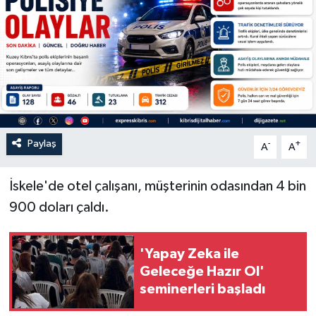
Paylaş
-
+
A
A
İskele'de otel çalışanı, müşterinin odasından 4 bin
900 doları çaldı.
'Yapay Zeka ile
Geleceğe Hazır Ol'
seminerleri başladı