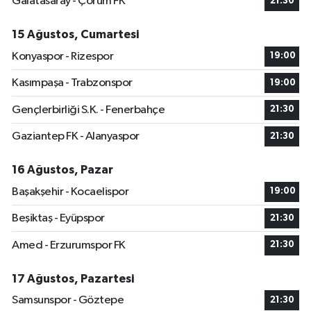
Galatasaray - Çorum FK
21:30
15 Ağustos, Cumartesi
Konyaspor - Rizespor
19:00
Kasımpaşa - Trabzonspor
19:00
Gençlerbirliği S.K. - Fenerbahçe
21:30
Gaziantep FK - Alanyaspor
21:30
16 Ağustos, Pazar
Başakşehir - Kocaelispor
19:00
Beşiktaş - Eyüpspor
21:30
Amed - Erzurumspor FK
21:30
17 Ağustos, Pazartesi
Samsunspor - Göztepe
21:30