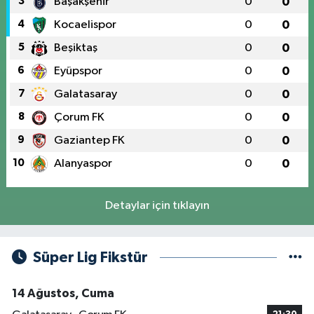
3
Başakşehir
0
0
4
Kocaelispor
0
0
5
Beşiktaş
0
0
6
Eyüpspor
0
0
7
Galatasaray
0
0
8
Çorum FK
0
0
9
Gaziantep FK
0
0
10
Alanyaspor
0
0
Detaylar için tıklayın
Süper Lig Fikstür
14 Ağustos, Cuma