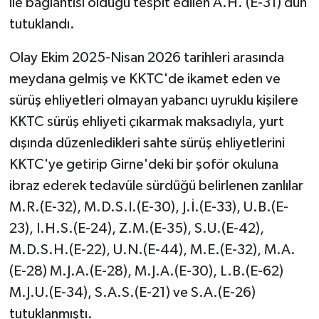
ile bağlantısı olduğu tespit edilen A.H. (E-31) dün
tutuklandı.
Olay Ekim 2025-Nisan 2026 tarihleri arasında
meydana gelmiş ve KKTC'de ikamet eden ve
sürüş ehliyetleri olmayan yabancı uyruklu kişilere
KKTC sürüş ehliyeti çıkarmak maksadıyla, yurt
dışında düzenledikleri sahte sürüş ehliyetlerini
KKTC'ye getirip Girne'deki bir şoför okuluna
ibraz ederek tedavüle sürdüğü belirlenen zanlılar
M.R.(E-32), M.D.S.I.(E-30), J.İ.(E-33), U.B.(E-
23), I.H.S.(E-24), Z.M.(E-35), S.U.(E-42),
M.D.S.H.(E-22), U.N.(E-44), M.E.(E-32), M.A.
(E-28) M.J.A.(E-28), M.J.A.(E-30), L.B.(E-62)
M.J.U.(E-34), S.A.S.(E-21) ve S.A.(E-26)
tutuklanmıştı.