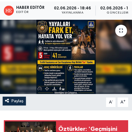
HABER EDITÖR
02.06.2026 - 18:46
02.06.2026 - 18
EDITÖR
YAYINLANMA
GÜNCELLEME
Paylaş
-
+
A
A
Öztürkler: 'Geçmişini