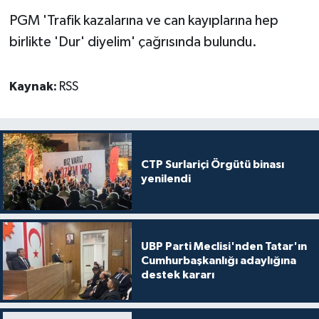
PGM 'Trafik kazalarına ve can kayıplarına hep
birlikte 'Dur' diyelim' çağrısında bulundu.
Kaynak:
RSS
CTP Surlariçi Örgütü binası
yenilendi
UBP Parti Meclisi'nden Tatar'ın
Cumhurbaşkanlığı adaylığına
destek kararı