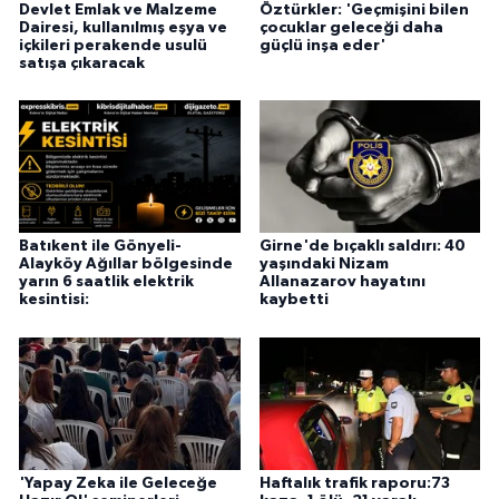
Devlet Emlak ve Malzeme
Öztürkler: 'Geçmişini bilen
Dairesi, kullanılmış eşya ve
çocuklar geleceği daha
içkileri perakende usulü
güçlü inşa eder'
satışa çıkaracak
Batıkent ile Gönyeli-
Girne'de bıçaklı saldırı: 40
Alayköy Ağıllar bölgesinde
yaşındaki Nizam
yarın 6 saatlik elektrik
Allanazarov hayatını
kesintisi:
kaybetti
'Yapay Zeka ile Geleceğe
Haftalık trafik raporu:73