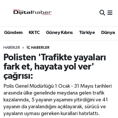
Hava Durumu
Gündem
KKTC
Güney Kıbrıs
Türkiye
Dünya
Trafik Durumu
Süper Lig Puan Durumu ve Fikstür
HABERLER
İÇ HABERLER
Polisten 'Trafikte yayaları
Tüm Manşetler
fark et, hayata yol ver'
çağrısı:
Son Dakika Haberleri
Polis Genel Müdürlüğü 1 Ocak - 31 Mayıs tarihleri
Haber Arşivi
arasında ülke genelinde meydana gelen trafik
kazalarında, 5 yayanın yaşamını yitirdiğini ve 41
yayanın da yaralandığını açıklayarak, sürücü ve
yayaların uyması gereken kuralları hatırlattı.