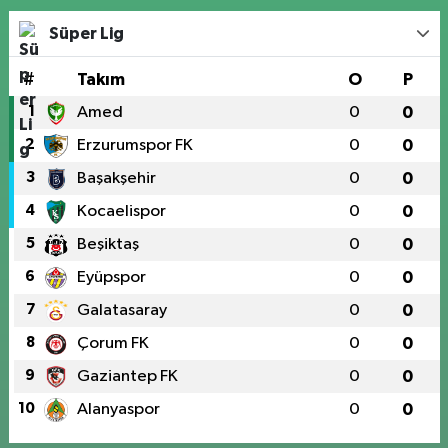
Süper Lig
#
Takım
O
P
1
Amed
0
0
2
Erzurumspor FK
0
0
3
Başakşehir
0
0
4
Kocaelispor
0
0
5
Beşiktaş
0
0
6
Eyüpspor
0
0
7
Galatasaray
0
0
8
Çorum FK
0
0
9
Gaziantep FK
0
0
10
Alanyaspor
0
0