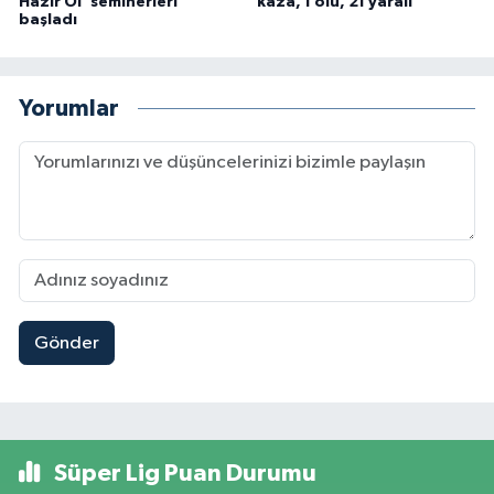
Hazır Ol' seminerleri
kaza, 1 ölü, 21 yaralı
başladı
Yorumlar
Gönder
Süper Lig Puan Durumu