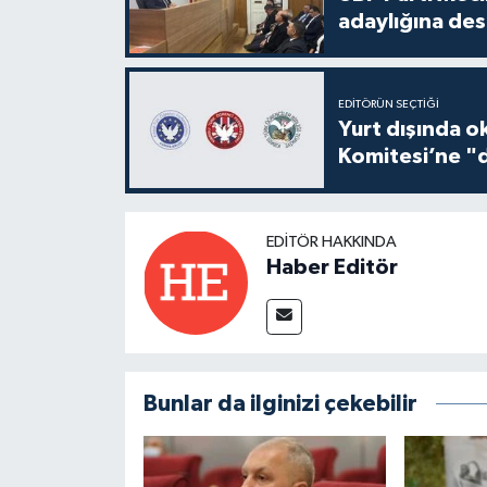
adaylığına des
EDITÖRÜN SEÇTIĞI
Yurt dışında o
Komitesi’ne "d
EDITÖR HAKKINDA
Haber Editör
Bunlar da ilginizi çekebilir