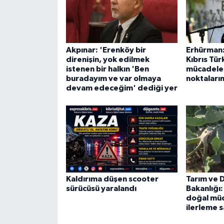
Akpınar: 'Erenköy bir
Erhürman:
direnişin, yok edilmek
Kıbrıs Tür
istenen bir halkın 'Ben
mücadele
buradayım ve var olmaya
noktaların
devam edeceğim' dediği yer
Kaldırıma düşen scooter
Tarım ve 
sürücüsü yaralandı
Bakanlığı:
doğal mü
ilerleme s