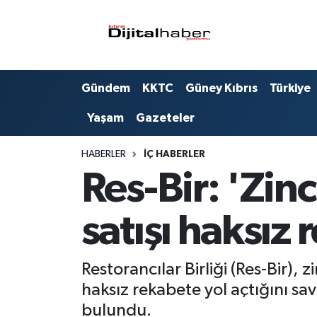
Hava Durumu
Gündem
KKTC
Güney Kıbrıs
Türkiye
Trafik Durumu
Yaşam
Gazeteler
Süper Lig Puan Durumu ve Fikstür
HABERLER
İÇ HABERLER
Tüm Manşetler
Res-Bir: 'Zin
Son Dakika Haberleri
satışı haksız 
Haber Arşivi
Restorancılar Birliği (Res-Bir),
haksız rekabete yol açtığını 
bulundu.