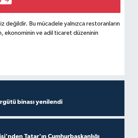
e
z değildir. Bu mücadele yalnızca restoranların
min, ekonominin ve adil ticaret düzeninin
Örgütü binası yenilendi
isi'nden Tatar'ın Cumhurbaşkanlığı