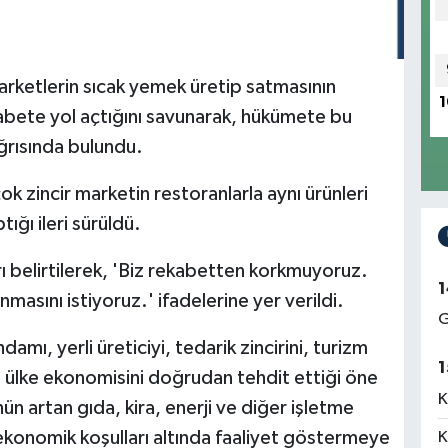
 marketlerin sıcak yemek üretip satmasının
1
abete yol açtığını savunarak, hükümete bu
ğrısında bulundu.
çok zincir marketin restoranlarla aynı ürünleri
tığı ileri sürüldü.
ı belirtilerek, 'Biz rekabetten korkmuyoruz.
1
nmasını istiyoruz.' ifadelerine yer verildi.
G
amı, yerli üreticiyi, tedarik zincirini, turizm
1
ve ülke ekonomisini doğrudan tehdit ettiği öne
K
n artan gıda, kira, enerji ve diğer işletme
r ekonomik koşulları altında faaliyet göstermeye
K