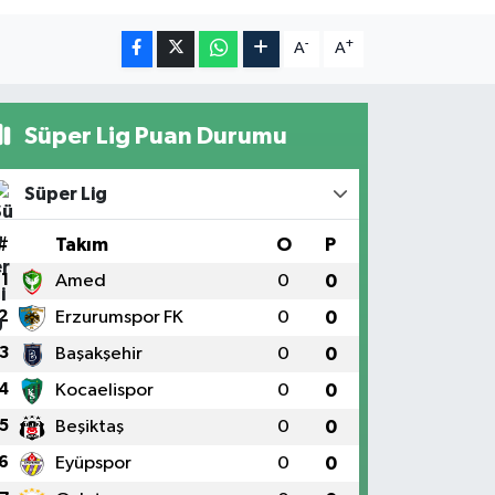
-
+
A
A
Süper Lig Puan Durumu
Süper Lig
#
Takım
O
P
1
Amed
0
0
2
Erzurumspor FK
0
0
3
Başakşehir
0
0
4
Kocaelispor
0
0
5
Beşiktaş
0
0
6
Eyüpspor
0
0