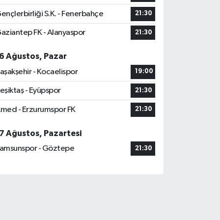
ençlerbirliği S.K. - Fenerbahçe
21:30
aziantep FK - Alanyaspor
21:30
6 Ağustos, Pazar
aşakşehir - Kocaelispor
19:00
eşiktaş - Eyüpspor
21:30
med - Erzurumspor FK
21:30
7 Ağustos, Pazartesi
amsunspor - Göztepe
21:30