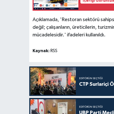
İçeriği Görüntül
Açıklamada, 'Restoran sektörü sahipsi
değil; çalışanların, üreticilerin, turiz
mücadelesidir.' ifadeleri kullanıldı.
Kaynak:
RSS
EDITÖRÜN SEÇTIĞI
CTP Surlariçi 
EDITÖRÜN SEÇTIĞI
UBP Parti Mecl