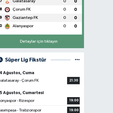
7
Galatasaray
0
0
8
Çorum FK
0
0
9
Gaziantep FK
0
0
0
Alanyaspor
0
0
Detaylar için tıklayın
Süper Lig Fikstür
4 Ağustos, Cuma
alatasaray - Çorum FK
21:30
5 Ağustos, Cumartesi
onyaspor - Rizespor
19:00
asımpaşa - Trabzonspor
19:00