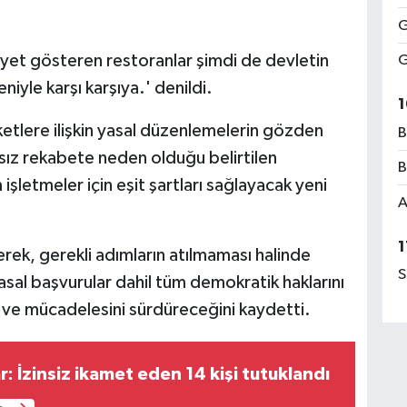
G
liyet gösteren restoranlar şimdi de devletin
G
niyle karşı karşıya.' denildi.
1
ketlere ilişkin yasal düzenlemelerin gözden
B
ksız rekabete neden olduğu belirtilen
B
işletmeler için eşit şartları sağlayacak yeni
A
1
rterek, gerekli adımların atılmaması halinde
S
sal başvurular dahil tüm demokratik haklarını
 ve mücadelesini sürdüreceğini kaydetti.
ar: İzinsiz ikamet eden 14 kişi tutuklandı