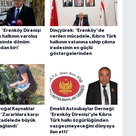
 'Erenköy Direnişi
Dinçyürek: 'Erenköy'de
k halkının varoluş
verilen mücadele, Kıbrıs Türk
sinde dönüm
halkının vatanına sahip çıkma
dan biri'
iradesinin en güçlü
göstergelerinden
Doğal Kaynaklar
Emekli Astsubaylar Derneği:
 'Zararlılara karşı
'Erenköy Direnişi'yle Kıbrıs
cadelede büyük
Türk halkı özgürlüğünden
ağlandı'
vazgeçmeyeceğini dünyaya
ilan etti'