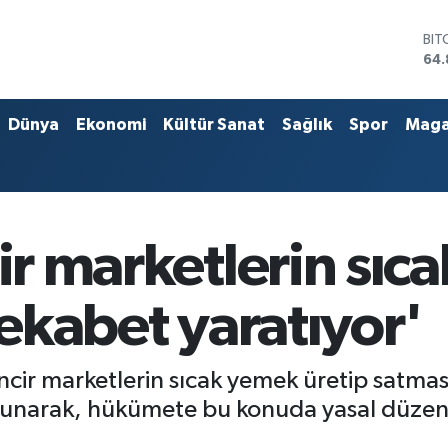
BIT
64.
DO
47,
EU
55,
Dünya
Ekonomi
Kültür Sanat
Sağlık
Spor
Maga
STE
64,
GRA
66
BİS
13.
cir marketlerin sı
rekabet yaratıyor'
 zincir marketlerin sıcak yemek üretip satm
savunarak, hükümete bu konuda yasal düzen