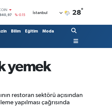
COIN
840,97
%-0.15
°
28
İstanbul
LAR
7436
%0.18
RO
2510
%0.32
zin
Bilim
Eğitim
Moda
RLİN
4811
%0.38
M ALTIN
60.55
%0
T100
779
%-14
cak yemek
asının restoran sektörü açısından
leme yapılması çağrısında