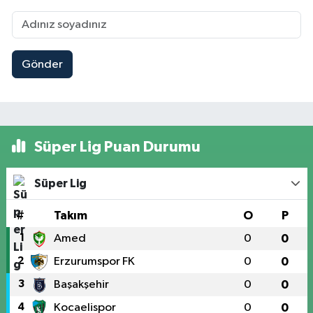
Gönder
Süper Lig Puan Durumu
Süper Lig
#
Takım
O
P
1
Amed
0
0
2
Erzurumspor FK
0
0
3
Başakşehir
0
0
4
Kocaelispor
0
0