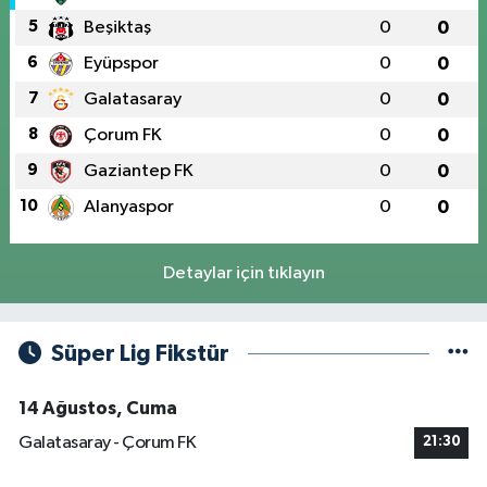
5
Beşiktaş
0
0
6
Eyüpspor
0
0
7
Galatasaray
0
0
8
Çorum FK
0
0
9
Gaziantep FK
0
0
10
Alanyaspor
0
0
Detaylar için tıklayın
Süper Lig Fikstür
14 Ağustos, Cuma
Galatasaray - Çorum FK
21:30