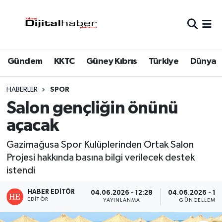
Hava Durumu
Gündem
KKTC
Güney Kıbrıs
Türkiye
Dünya
Trafik Durumu
Süper Lig Puan Durumu ve Fikstür
HABERLER
SPOR
Salon gençliğin önünü
Tüm Manşetler
açacak
Son Dakika Haberleri
Gazimağusa Spor Kulüplerinden Ortak Salon
Projesi hakkında basına bilgi verilecek destek
Haber Arşivi
istendi
HABER EDITÖR
04.06.2026 - 12:28
04.06.2026 - 12
EDITÖR
YAYINLANMA
GÜNCELLEME