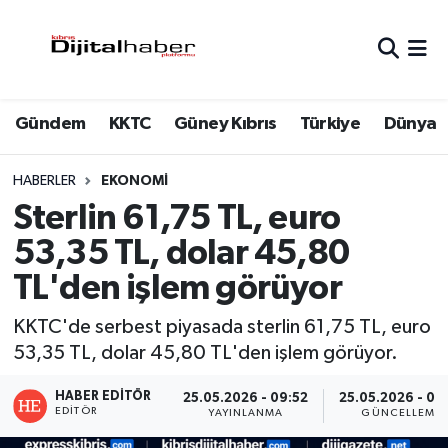
Hava Durumu
Gündem
KKTC
Güney Kıbrıs
Türkiye
Dünya
Trafik Durumu
Süper Lig Puan Durumu ve Fikstür
HABERLER
EKONOMI
Sterlin 61,75 TL, euro
Tüm Manşetler
53,35 TL, dolar 45,80
TL'den işlem görüyor
Son Dakika Haberleri
KKTC'de serbest piyasada sterlin 61,75 TL, euro
Haber Arşivi
53,35 TL, dolar 45,80 TL'den işlem görüyor.
HABER EDITÖR
25.05.2026 - 09:52
25.05.2026 - 09
EDITÖR
YAYINLANMA
GÜNCELLEME