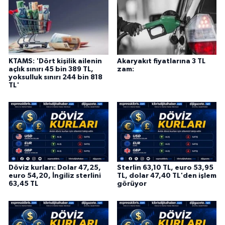
KTAMS: 'Dört kişilik ailenin
Akaryakıt fiyatlarına 3 TL
açlık sınırı 45 bin 389 TL,
zam:
yoksulluk sınırı 244 bin 818
TL'
Döviz kurları: Dolar 47,25,
Sterlin 63,10 TL, euro 53,95
euro 54,20, İngiliz sterlini
TL, dolar 47,40 TL'den işlem
63,45 TL
görüyor