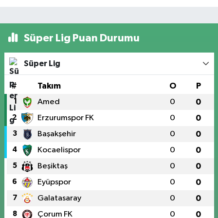
Süper Lig Puan Durumu
Süper Lig
#
Takım
O
P
1
Amed
0
0
2
Erzurumspor FK
0
0
3
Başakşehir
0
0
4
Kocaelispor
0
0
5
Beşiktaş
0
0
6
Eyüpspor
0
0
7
Galatasaray
0
0
8
Çorum FK
0
0