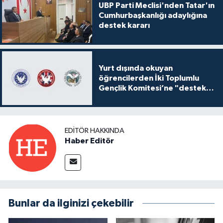
UBP Parti Meclisi'nden Tatar'ın
Cumhurbaşkanlığı adaylığına
destek kararı
Yurt dışında okuyan
öğrencilerden İki Toplumlu
Gençlik Komitesi’ne "destek
ve katkı" açıklaması
EDITÖR HAKKINDA
Haber Editör
Bunlar da ilginizi çekebilir