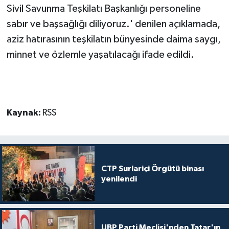
Sivil Savunma Teşkilatı Başkanlığı personeline
sabır ve başsağlığı diliyoruz.' denilen açıklamada,
aziz hatırasının teşkilatın bünyesinde daima saygı,
minnet ve özlemle yaşatılacağı ifade edildi.
Kaynak:
RSS
CTP Surlariçi Örgütü binası
yenilendi
UBP Parti Meclisi'nden Tatar'ın