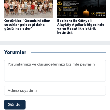
Öztürkler: 'Geçmişini bilen
Batıkent ile Gönyeli-
çocuklar geleceği daha
Alayköy Ağıllar bölgesinde
güçlü inşa eder'
yarın 6 saatlik elektrik
kesintisi:
Yorumlar
Gönder