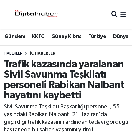
Hava Durumu
Gündem
KKTC
Güney Kıbrıs
Türkiye
Dünya
Trafik Durumu
Süper Lig Puan Durumu ve Fikstür
HABERLER
İÇ HABERLER
Trafik kazasında yaralanan
Tüm Manşetler
Sivil Savunma Teşkilatı
personeli Rabikan Nalbant
Son Dakika Haberleri
hayatını kaybetti
Haber Arşivi
Sivil Savunma Teşkilatı Başkanlığı personeli, 55
yaşındaki Rabikan Nalbant, 21 Haziran'da
geçirdiği trafik kazasının ardından tedavi gördüğü
hastanede bu sabah yaşamını yitirdi.