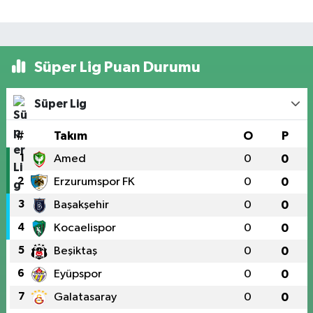
Süper Lig Puan Durumu
Süper Lig
#
Takım
O
P
1
Amed
0
0
2
Erzurumspor FK
0
0
3
Başakşehir
0
0
4
Kocaelispor
0
0
5
Beşiktaş
0
0
6
Eyüpspor
0
0
7
Galatasaray
0
0