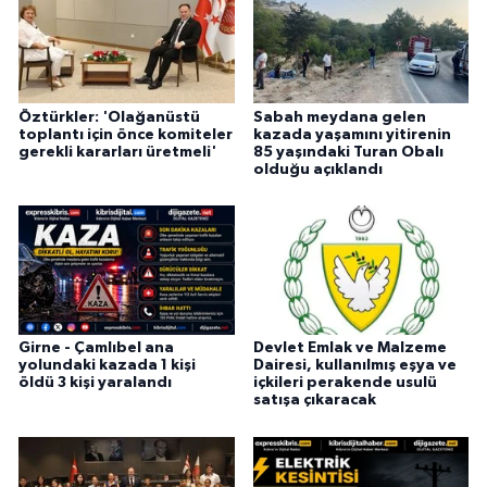
Öztürkler: 'Olağanüstü
Sabah meydana gelen
toplantı için önce komiteler
kazada yaşamını yitirenin
gerekli kararları üretmeli'
85 yaşındaki Turan Obalı
olduğu açıklandı
Girne - Çamlıbel ana
Devlet Emlak ve Malzeme
yolundaki kazada 1 kişi
Dairesi, kullanılmış eşya ve
öldü 3 kişi yaralandı
içkileri perakende usulü
satışa çıkaracak