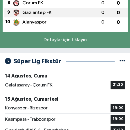
8
Çorum FK
0
0
9
Gaziantep FK
0
0
10
Alanyaspor
0
0
Detaylar için tıklayın
Süper Lig Fikstür
14 Ağustos, Cuma
Galatasaray - Çorum FK
21:30
15 Ağustos, Cumartesi
Konyaspor - Rizespor
19:00
Kasımpaşa - Trabzonspor
19:00