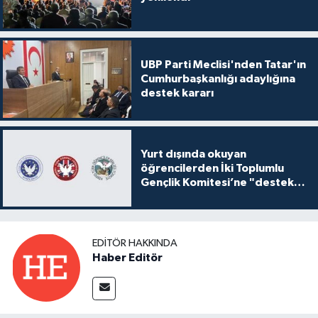
UBP Parti Meclisi'nden Tatar'ın
Cumhurbaşkanlığı adaylığına
destek kararı
Yurt dışında okuyan
öğrencilerden İki Toplumlu
Gençlik Komitesi’ne "destek
ve katkı" açıklaması
EDITÖR HAKKINDA
Haber Editör