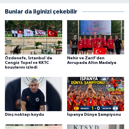
Bunlar da ilginizi çekebilir
Özdenefe, İstanbul'da
Nehir ve Zarif'den
Cengiz Topel ve KKTC
Avrupada Altın Madalya
koşularını izledi
Dinç noktayı koydu
İspanya Dünya Şampiyonu