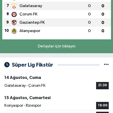
7
Galatasaray
0
0
8
Çorum FK
0
0
9
Gaziantep FK
0
0
10
Alanyaspor
0
0
Detaylar için tıklayın
Süper Lig Fikstür
14 Ağustos, Cuma
Galatasaray - Çorum FK
21:30
15 Ağustos, Cumartesi
Konyaspor - Rizespor
19:00