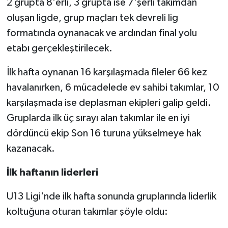
2 grupta 8'erli, 3 grupta ise 7'şerli takımdan
oluşan ligde, grup maçları tek devreli lig
formatında oynanacak ve ardından final yolu
etabı gerçekleştirilecek.
İlk hafta oynanan 16 karşılaşmada fileler 66 kez
havalanırken, 6 mücadelede ev sahibi takımlar, 10
karşılaşmada ise deplasman ekipleri galip geldi.
Gruplarda ilk üç sırayı alan takımlar ile en iyi
dördüncü ekip Son 16 turuna yükselmeye hak
kazanacak.
İlk haftanın liderleri
U13 Ligi'nde ilk hafta sonunda gruplarında liderlik
koltuğuna oturan takımlar şöyle oldu: