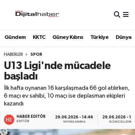
Hava Durumu
Gündem
KKTC
Güney Kıbrıs
Türkiye
Dünya
Trafik Durumu
Süper Lig Puan Durumu ve Fikstür
HABERLER
SPOR
U13 Ligi'nde mücadele
Tüm Manşetler
başladı
Son Dakika Haberleri
İlk hafta oynanan 16 karşılaşmada 66 gol atılırken,
6 maçı ev sahibi, 10 maçı ise deplasman ekipleri
Haber Arşivi
kazandı
HABER EDITÖR
29.06.2026 - 14:46
29.06.2026 - 14
EDITÖR
YAYINLANMA
GÜNCELLEME