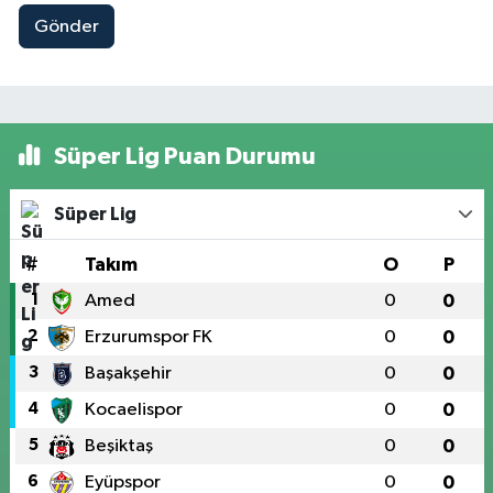
Gönder
Süper Lig Puan Durumu
Süper Lig
#
Takım
O
P
1
Amed
0
0
2
Erzurumspor FK
0
0
3
Başakşehir
0
0
4
Kocaelispor
0
0
5
Beşiktaş
0
0
6
Eyüpspor
0
0