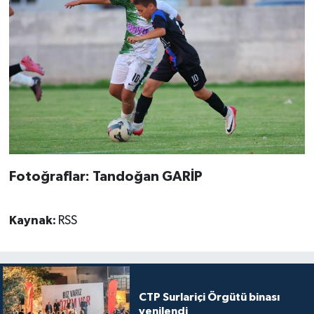
Fotoğraflar: Tandoğan GARİP
Kaynak:
RSS
CTP Surlariçi Örgütü binası
yenilendi