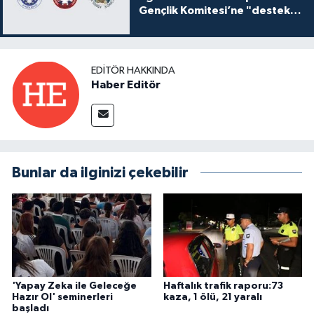
Gençlik Komitesi’ne "destek
ve katkı" açıklaması
EDITÖR HAKKINDA
Haber Editör
Bunlar da ilginizi çekebilir
'Yapay Zeka ile Geleceğe
Haftalık trafik raporu:73
Hazır Ol' seminerleri
kaza, 1 ölü, 21 yaralı
başladı