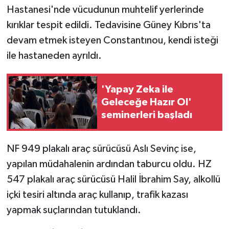
Hastanesi'nde vücudunun muhtelif yerlerinde
kırıklar tespit edildi. Tedavisine Güney Kıbrıs'ta
devam etmek isteyen Constantınou, kendi isteği
ile hastaneden ayrıldı.
'Yapay Zeka ile
Geleceğe Hazır Ol'
seminerleri başladı
NF 949 plakalı araç sürücüsü Aslı Sevinç ise,
yapılan müdahalenin ardından taburcu oldu. HZ
547 plakalı araç sürücüsü Halil İbrahim Say, alkollü
içki tesiri altında araç kullanıp, trafik kazası
yapmak suçlarından tutuklandı.