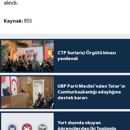
alındı.
Kaynak:
RSS
CTP Surlariçi Örgütü binası
yenilendi
UBP Parti Meclisi'nden Tatar'ın
Cumhurbaşkanlığı adaylığına
destek kararı
Yurt dışında okuyan
öğrencilerden İki Toplumlu