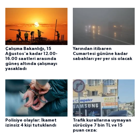
Çalışma Bakanlığı, 15
Yarından itibaren
Ağustos'a kadar 12.00-
Cumartesi gününe kadar
16.00 saatleri arasında
sabahları yer yer sis olacak
güneş altında çalışmayı
yasakladı
Polisiye olaylar: İkamet
Trafik kurallarına uymayan
izinsiz 4 kişi tutuklandı
sürücüye 7 bin TL ve 15
puan ceza: