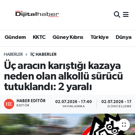
Hava Durumu
Gündem
KKTC
Güney Kıbrıs
Türkiye
Dünya
Trafik Durumu
Süper Lig Puan Durumu ve Fikstür
HABERLER
İÇ HABERLER
Üç aracın karıştığı kazaya
Tüm Manşetler
neden olan alkollü sürücü
tutuklandı: 2 yaralı
Son Dakika Haberleri
Haber Arşivi
HABER EDITÖR
02.07.2026 - 17:40
02.07.2026 - 17:
EDITÖR
YAYINLANMA
GÜNCELLEME