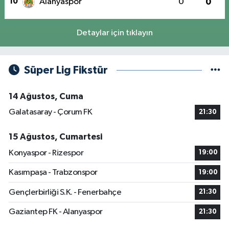
10
Alanyaspor
0
0
Detaylar için tıklayın
Süper Lig Fikstür
14 Ağustos, Cuma
Galatasaray - Çorum FK
21:30
15 Ağustos, Cumartesi
Konyaspor - Rizespor
19:00
Kasımpaşa - Trabzonspor
19:00
Gençlerbirliği S.K. - Fenerbahçe
21:30
Gaziantep FK - Alanyaspor
21:30