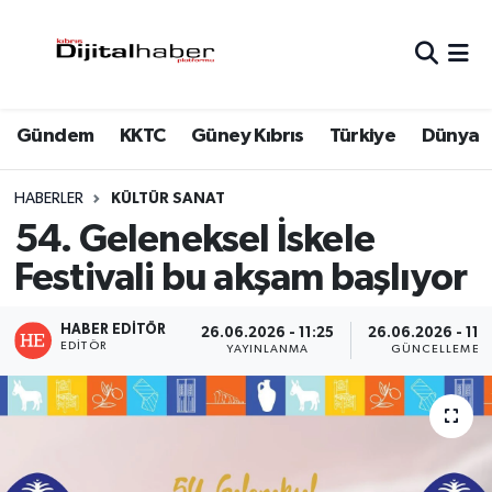
Hava Durumu
Gündem
KKTC
Güney Kıbrıs
Türkiye
Dünya
Trafik Durumu
Süper Lig Puan Durumu ve Fikstür
HABERLER
KÜLTÜR SANAT
54. Geleneksel İskele
Tüm Manşetler
Festivali bu akşam başlıyor
Son Dakika Haberleri
HABER EDITÖR
26.06.2026 - 11:25
26.06.2026 - 11:
EDITÖR
YAYINLANMA
GÜNCELLEME
Haber Arşivi