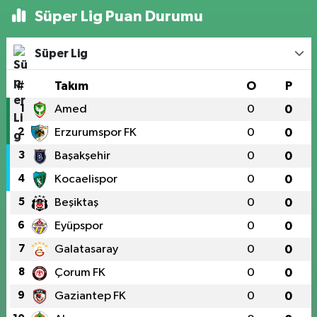
Süper Lig Puan Durumu
Süper Lig
#
Takım
O
P
1
Amed
0
0
2
Erzurumspor FK
0
0
3
Başakşehir
0
0
4
Kocaelispor
0
0
5
Beşiktaş
0
0
6
Eyüpspor
0
0
7
Galatasaray
0
0
8
Çorum FK
0
0
9
Gaziantep FK
0
0