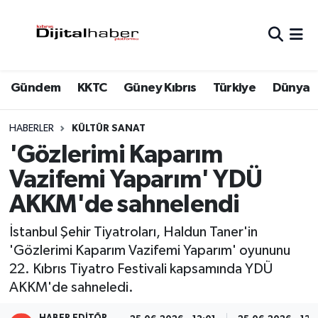
Hava Durumu
Gündem
KKTC
Güney Kıbrıs
Türkiye
Dünya
Trafik Durumu
Süper Lig Puan Durumu ve Fikstür
HABERLER
KÜLTÜR SANAT
'Gözlerimi Kaparım
Tüm Manşetler
Vazifemi Yaparım' YDÜ
AKKM'de sahnelendi
Son Dakika Haberleri
İstanbul Şehir Tiyatroları, Haldun Taner'in
Haber Arşivi
'Gözlerimi Kaparım Vazifemi Yaparım' oyununu
22. Kıbrıs Tiyatro Festivali kapsamında YDÜ
AKKM'de sahneledi.