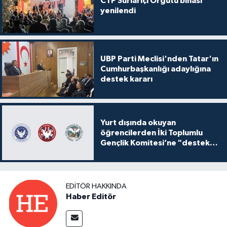
CTP Surlariçi Örgütü binası
yenilendi
UBP Parti Meclisi'nden Tatar'ın
Cumhurbaşkanlığı adaylığına
destek kararı
Yurt dışında okuyan
öğrencilerden İki Toplumlu
Gençlik Komitesi’ne "destek
ve katkı" açıklaması
EDITÖR HAKKINDA
Haber Editör