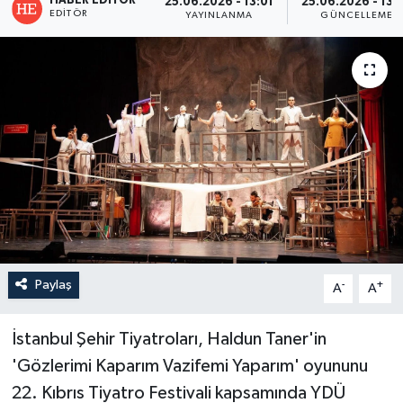
HABER EDITÖR
25.06.2026 - 13:01
25.06.2026 - 13:
EDITÖR
YAYINLANMA
GÜNCELLEME
Paylaş
-
+
A
A
İstanbul Şehir Tiyatroları, Haldun Taner'in
'Gözlerimi Kaparım Vazifemi Yaparım' oyununu
22. Kıbrıs Tiyatro Festivali kapsamında YDÜ