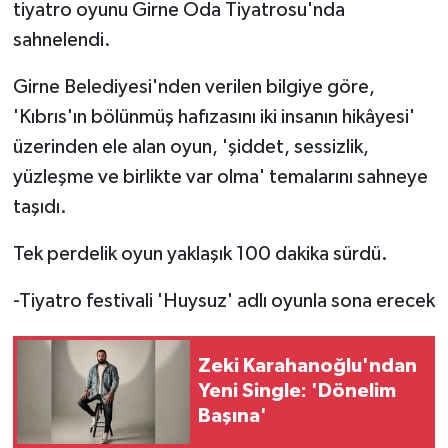
tiyatro oyunu Girne Oda Tiyatrosu'nda
sahnelendi.
Girne Belediyesi'nden verilen bilgiye göre,
'Kıbrıs'ın bölünmüş hafızasını iki insanın hikâyesi'
üzerinden ele alan oyun, 'şiddet, sessizlik,
yüzleşme ve birlikte var olma' temalarını sahneye
taşıdı.
Tek perdelik oyun yaklaşık 100 dakika sürdü.
-Tiyatro festivali 'Huysuz' adlı oyunla sona erecek
Zeki Karahanoğlu'ndan
Yeni Single: 'Dönelim
Başına'