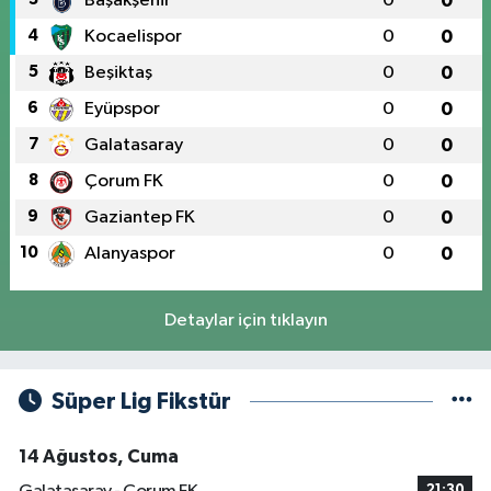
Başakşehir
0
0
4
Kocaelispor
0
0
5
Beşiktaş
0
0
6
Eyüpspor
0
0
7
Galatasaray
0
0
8
Çorum FK
0
0
9
Gaziantep FK
0
0
10
Alanyaspor
0
0
Detaylar için tıklayın
Süper Lig Fikstür
14 Ağustos, Cuma
21:30