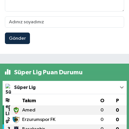
Gönder
Süper Lig Puan Durumu
Süper Lig
#
Takım
O
P
1
Amed
0
0
2
Erzurumspor FK
0
0
3