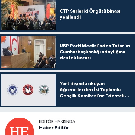
CTP Surlariçi Örgütü binası
yenilendi
UBP Parti Meclisi'nden Tatar'ın
Cumhurbaşkanlığı adaylığına
destek kararı
Yurt dışında okuyan
öğrencilerden İki Toplumlu
Gençlik Komitesi’ne "destek
ve katkı" açıklaması
EDITÖR HAKKINDA
Haber Editör