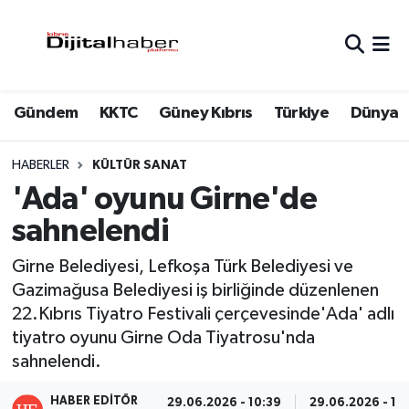
Hava Durumu
Gündem
KKTC
Güney Kıbrıs
Türkiye
Dünya
Trafik Durumu
Süper Lig Puan Durumu ve Fikstür
HABERLER
KÜLTÜR SANAT
'Ada' oyunu Girne'de
Tüm Manşetler
sahnelendi
Son Dakika Haberleri
Girne Belediyesi, Lefkoşa Türk Belediyesi ve
Gazimağusa Belediyesi iş birliğinde düzenlenen
Haber Arşivi
22.Kıbrıs Tiyatro Festivali çerçevesinde'Ada' adlı
tiyatro oyunu Girne Oda Tiyatrosu'nda
sahnelendi.
HABER EDITÖR
29.06.2026 - 10:39
29.06.2026 - 10