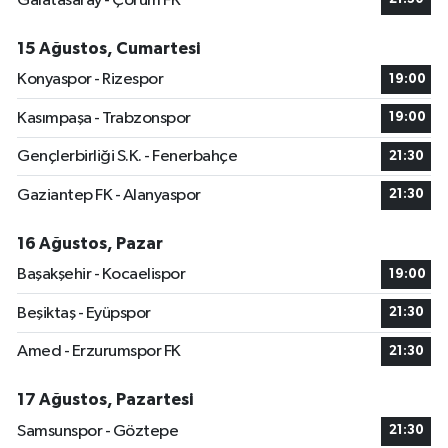
Galatasaray - Çorum FK
15 Ağustos, Cumartesi
Konyaspor - Rizespor
19:00
Kasımpaşa - Trabzonspor
19:00
Gençlerbirliği S.K. - Fenerbahçe
21:30
Gaziantep FK - Alanyaspor
21:30
16 Ağustos, Pazar
Başakşehir - Kocaelispor
19:00
Beşiktaş - Eyüpspor
21:30
Amed - Erzurumspor FK
21:30
17 Ağustos, Pazartesi
Samsunspor - Göztepe
21:30