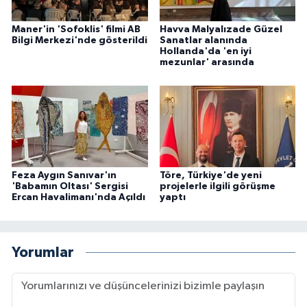
Maner'in 'Sofoklis' filmi AB
Havva Malyalızade Güzel
Bilgi Merkezi'nde gösterildi
Sanatlar alanında
Hollanda'da 'en iyi
mezunlar' arasında
Feza Aygın Sanıvar'ın
Töre, Türkiye'de yeni
'Babamın Oltası' Sergisi
projelerle ilgili görüşme
Ercan Havalimanı'nda Açıldı
yaptı
Yorumlar