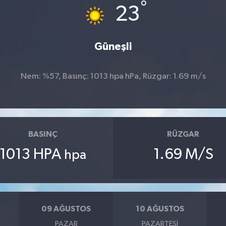
°
23
Güneşli
Nem: %57, Basınç: 1013 hpa hPa, Rüzgar: 1.69 m/s
BASINÇ
RÜZGAR
1013 HPA
1.69 M/S
hpa
09 AĞUSTOS
10 AĞUSTOS
PAZAR
PAZARTESI