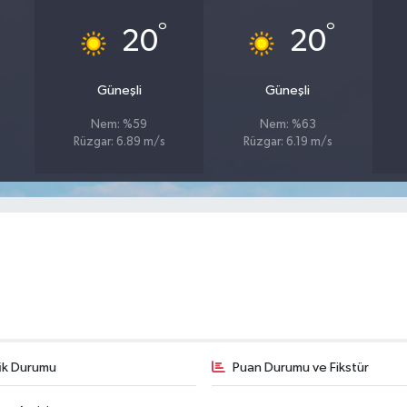
°
°
20
20
Güneşli
Güneşli
Nem: %59
Nem: %63
Rüzgar: 6.89 m/s
Rüzgar: 6.19 m/s
fik Durumu
Puan Durumu ve Fikstür