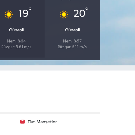
°
°
19
20
Güneşli
Güneşli
Nem: %64
Nem: %57
Rüzgar: 5.61 m/s
Rüzgar: 5.11 m/s
Tüm Manşetler