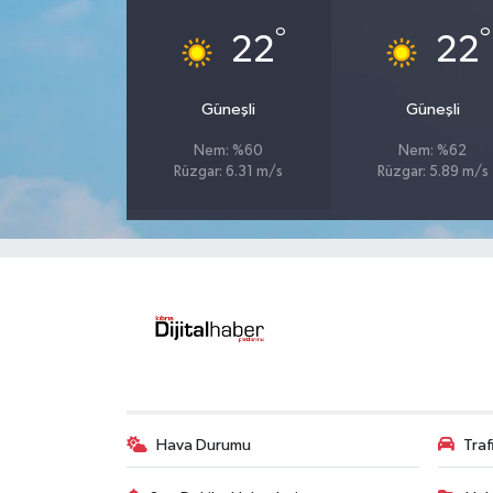
°
°
22
22
Güneşli
Güneşli
Nem: %60
Nem: %62
Rüzgar: 6.31 m/s
Rüzgar: 5.89 m/s
Hava Durumu
Tra