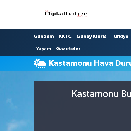
Hava Durumu
Gündem
KKTC
Güney Kıbrıs
Türkiye
Trafik Durumu
Yaşam
Gazeteler
Süper Lig Puan Durumu ve Fikstür
Kastamonu Hava Du
Tüm Manşetler
Son Dakika Haberleri
Kastamonu Bug
Haber Arşivi