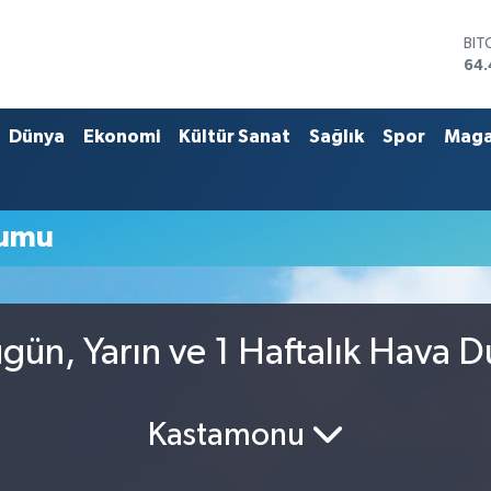
BIT
64.
DO
47
EU
Dünya
Ekonomi
Kültür Sanat
Sağlık
Spor
Maga
55
STE
64
GRA
rumu
651
BİS
13.
ün, Yarın ve 1 Haftalık Hava 
Kastamonu