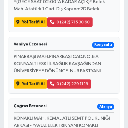
*(GECE SAAT 02:00'A KADAR AÇIK)* Belek
Mah. Atatürk 1 Cad. Dış Kapı no:2D Belek
Yol Tarifi Al
0 (242) 715 30 60
Vanilya Eczanesi
Konyaaltı
PINARBAŞI MAH.PINARBAŞI CAD.NO:6 A
KONYAALTI ESKİ İL SAĞLIK KAVŞAĞINDAN
ÜNİVERSİYEYE DÖNÜNCE .NUR PAST.YANI
Yol Tarifi Al
0 (242) 229 11 19
Çağrıcı Eczanesi
Alanya
KONAKLI MAH. KEMAL ATLI SEMT POLİKLİNİĞİ
ARKASI - YAVUZ ELEKTRİK YANI KONAKLI