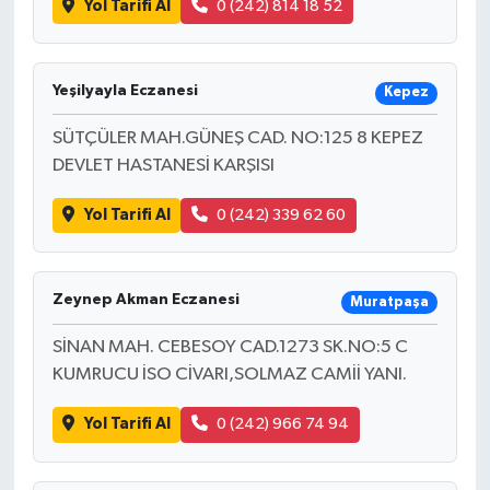
Yol Tarifi Al
0 (242) 814 18 52
Yeşilyayla Eczanesi
Kepez
SÜTÇÜLER MAH.GÜNEŞ CAD. NO:125 8 KEPEZ
DEVLET HASTANESİ KARŞISI
Yol Tarifi Al
0 (242) 339 62 60
Zeynep Akman Eczanesi
Muratpaşa
SİNAN MAH. CEBESOY CAD.1273 SK.NO:5 C
KUMRUCU İSO CİVARI,SOLMAZ CAMİİ YANI.
Yol Tarifi Al
0 (242) 966 74 94