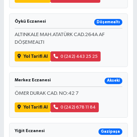
Öykü Eczanesi
Döşemealtı
ALTINKALE MAH.ATATÜRK CAD.264A AF
DÖŞEMEALTI
Yol Tarifi Al
0 (242) 443 25 25
Merkez Eczanesi
Akseki
ÖMER DURAK CAD. NO:42 7
Yol Tarifi Al
0 (242) 678 11 84
Yiğit Eczanesi
Gazipaşa