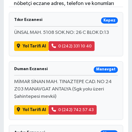
nöbetçi eczane adres, telefon ve konumları
Tıkır Eczanesi
Kepez
ÜNSAL MAH. 5108 SOK.NO: 26 C BLOK D:13
Yol Tarifi Al
0 (242) 331 10 40
Duman Eczanesi
Manavgat
MİMAR SİNAN MAH. TINAZTEPE CAD. NO 24
Z03 MANAVGAT ANTALYA (Sgk yolu üzeri
Şahintepesi mevkii)
Yol Tarifi Al
0 (242) 742 57 43