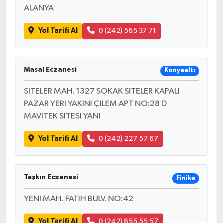
ALANYA
Yol Tarifi Al
0 (242) 565 37 71
Masal Eczanesi
Konyaaltı
SITELER MAH. 1327 SOKAK SITELER KAPALI
PAZAR YERI YAKINI ÇILEM APT NO:28 D
MAVITEK SITESI YANI
Yol Tarifi Al
0 (242) 227 57 67
Taşkın Eczanesi
Finike
YENI MAH. FATIH BULV. NO:42
Yol Tarifi Al
0 (242) 855 55 57