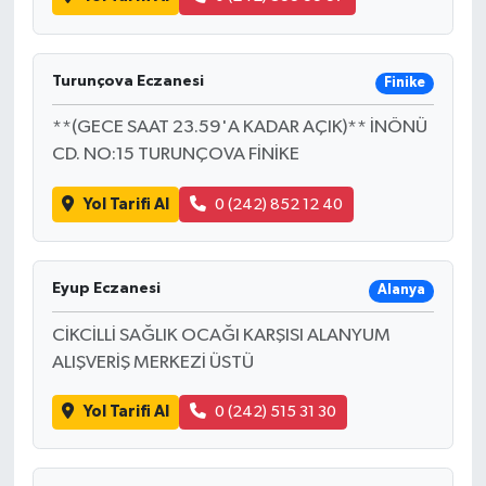
Turunçova Eczanesi
Finike
**(GECE SAAT 23.59'A KADAR AÇIK)** İNÖNÜ
CD. NO:15 TURUNÇOVA FİNİKE
Yol Tarifi Al
0 (242) 852 12 40
Eyup Eczanesi
Alanya
CİKCİLLİ SAĞLIK OCAĞI KARŞISI ALANYUM
ALIŞVERİŞ MERKEZİ ÜSTÜ
Yol Tarifi Al
0 (242) 515 31 30