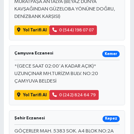
MURATPAŞA ANTALYA (BEYAZ DÜNYA
KAVŞAĞINDAN GÜZELOBA YÖNÜNE DOĞRU,
DENİZBANK KARŞISI)
Yol Tarifi Al
0 (544) 198 07 07
Çamyuva Eczanesi
Kemer
*(GECE SAAT 02:00'A KADAR AÇIK)*
UZUNÇINAR MH.TURİZM BULV. NO:20
ÇAMYUVA BELDESİ
Yol Tarifi Al
0 (242) 824 64 79
Şehir Eczanesi
Kepez
GÖÇERLER MAH. 5383 SOK. A4 BLOK NO:2A