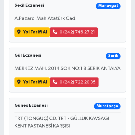
Seçil Eczanesi
Manavgat
A.Pazarci Mah.Atatürk Cad.
Yol Tarifi Al
0 (242) 746 27 21
Gül Eczanesi
Serik
MERKEZ MAH. 2014 SOK NO:1 B SERİK ANTALYA
Yol Tarifi Al
0 (242) 722 20 35
Güneş Eczanesi
Muratpaşa
TRT (TONGUÇ) CD. TRT - GÜLLÜK KAVSAGI
KENT PASTANESİ KARŞISI