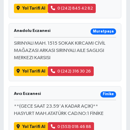
Yol Tarifi Al
0 (242) 845 42 82
Anadolu Eczanesi
Muratpaşa
SIRINYALI MAH. 1515 SOKAK KIRCAMI CİVİL
MAĞAZASI ARKASI SIRINYALI AILE SAGLIGI
MERKEZI KARSISI
Yol Tarifi Al
0 (242) 316 30 26
Avcı Eczanesi
Finike
**(GECE SAAT 23.59'A KADAR AÇIK)**
HASYURT MAH.ATATÜRK CAD.NO:1 FİNİKE
Yol Tarifi Al
0 (553) 018 46 88