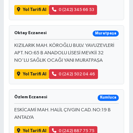
Yol Tarifi Al
0 (242) 345 66 53
Oktay Eczanesi
Muratpaşa
KIZILARIK MAH. KÖROĞLU BULV. YAVUZEVLERİ
APT. NO:65 B ANADOLU LİSESİ MEVKİİ 32
NO'LU SAĞLIK OCAĞI YANI MURATPAŞA
Yol Tarifi Al
0 (242) 502 04 46
Özlem Eczanesi
Kumluca
ESKİCAMİ MAH. HALİL ÇIVGIN CAD. NO:19 B
ANTALYA
Yol Tarifi Al
0 (242) 887 75 75