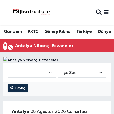
Hava Durumu
Gündem
KKTC
Güney Kıbrıs
Türkiye
Dünya
Trafik Durumu
Süper Lig Puan Durumu ve Fikstür
Antalya Nöbetçi Eczaneler
Tüm Manşetler
Son Dakika Haberleri
Haber Arşivi
Paylaş
Antalya
08 Ağustos 2026 Cumartesi