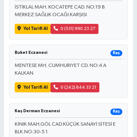
İSTİKLAL MAH. KOCATEPE CAD. NO:19 B
MERKEZ SAĞLIK OCAĞI KARŞISI
Yol Tarifi Al
0 (531) 990 23 27
Buket Eczanesi
Kaş
MENTESE MH. CUMHURIYET CD. NO:4 A
KALKAN
Yol Tarifi Al
0 (242) 844 33 21
Kaş Derman Eczanesi
Kaş
KINIK MAH.GÖL CAD.KÜÇÜK SANAYİ SİTESİ E
BLK.NO:30-5 1