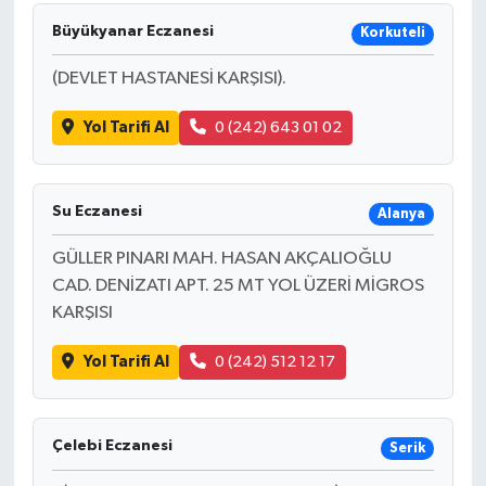
Büyükyanar Eczanesi
Korkuteli
(DEVLET HASTANESİ KARŞISI).
Yol Tarifi Al
0 (242) 643 01 02
Su Eczanesi
Alanya
GÜLLER PINARI MAH. HASAN AKÇALIOĞLU
CAD. DENİZATI APT. 25 MT YOL ÜZERİ MİGROS
KARŞISI
Yol Tarifi Al
0 (242) 512 12 17
Çelebi Eczanesi
Serik