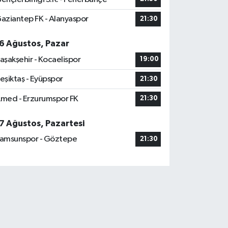
aziantep FK - Alanyaspor
21:30
6 Ağustos, Pazar
aşakşehir - Kocaelispor
19:00
eşiktaş - Eyüpspor
21:30
med - Erzurumspor FK
21:30
7 Ağustos, Pazartesi
amsunspor - Göztepe
21:30