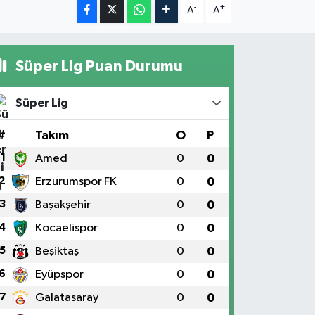
-
+
A
A
Süper Lig Puan Durumu
Süper Lig
#
Takım
O
P
1
Amed
0
0
2
Erzurumspor FK
0
0
3
Başakşehir
0
0
4
Kocaelispor
0
0
5
Beşiktaş
0
0
6
Eyüpspor
0
0
7
Galatasaray
0
0