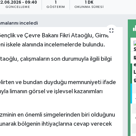
22.06.2026 - 09:40
1
1 DK
GÜNCELLEME
GÖSTERIM
OKUNMA SÜRESI
ençlik ve Çevre Bakanı Fikri Ataoğlu, Girne
i iskele alanında incelemelerde bulundu.
oğlu, çalışmaların son durumuyla ilgili bilgi
 belirten ve bundan duyduğu memnuniyeti ifade
a limanın görsel ve işlevsel kazanımları
izminin en önemli simgelerinden biri olduğunu
orunarak bölgenin ihtiyaçlarına cevap verecek