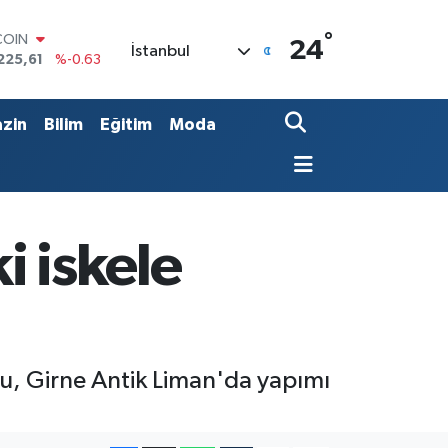
°
LAR
24
İstanbul
7143
%0.16
RO
0317
%-0.02
RLİN
zin
Bilim
Eğitim
Moda
2463
%0.07
M ALTIN
0.40
%0.45
T100
799
%70
COIN
i iskele
225,61
%-0.63
lu, Girne Antik Liman'da yapımı