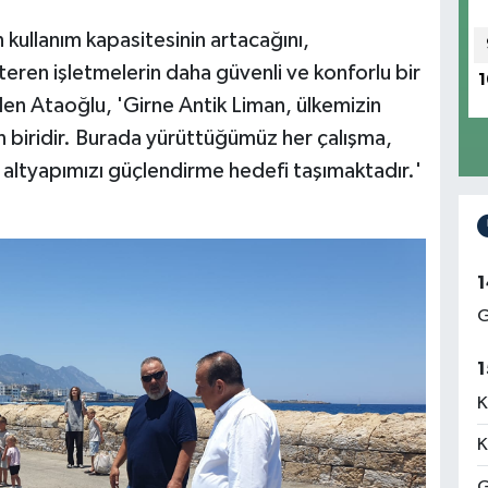
 kullanım kapasitesinin artacağını,
teren işletmelerin daha güvenli ve konforlu bir
1
en Ataoğlu, 'Girne Antik Liman, ülkemizin
n biridir. Burada yürüttüğümüz her çalışma,
m altyapımızı güçlendirme hedefi taşımaktadır.'
1
G
1
K
K
G