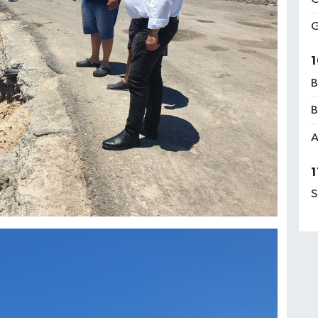
G
1
B
B
A
1
S