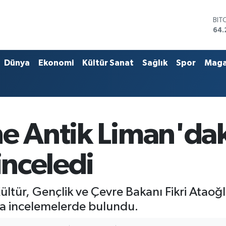
DO
47,
EU
55,
STE
Dünya
Ekonomi
Kültür Sanat
Sağlık
Spor
Maga
64,
GRA
651
BİS
13.
BIT
e Antik Liman'dak
64.
inceledi
ültür, Gençlik ve Çevre Bakanı Fikri Ataoğ
da incelemelerde bulundu.