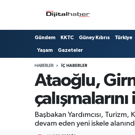
Hava Durumu
Gündem
KKTC
Güney Kıbrıs
Türkiye
Trafik Durumu
Yaşam
Gazeteler
Süper Lig Puan Durumu ve Fikstür
HABERLER
İÇ HABERLER
Tüm Manşetler
Ataoğlu, Girn
Son Dakika Haberleri
çalışmalarını 
Haber Arşivi
Başbakan Yardımcısı, Turizm, K
devam eden yeni iskele alanın