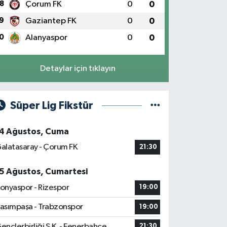
8
Çorum FK
0
0
9
Gaziantep FK
0
0
0
Alanyaspor
0
0
Detaylar için tıklayın
Süper Lig Fikstür
4 Ağustos, Cuma
alatasaray - Çorum FK
21:30
5 Ağustos, Cumartesi
onyaspor - Rizespor
19:00
asımpaşa - Trabzonspor
19:00
ençlerbirliği S.K. - Fenerbahçe
21:30