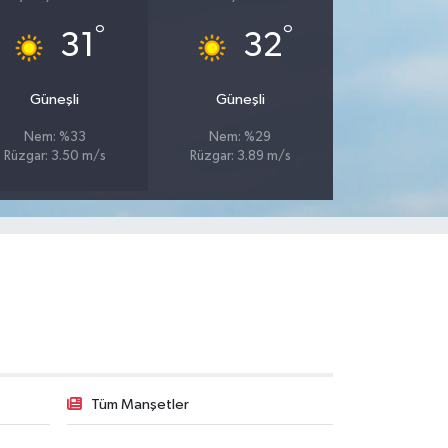
°
°
31
32
Güneşli
Güneşli
Nem: %33
Nem: %29
Rüzgar: 3.50 m/s
Rüzgar: 3.89 m/s
Tüm Manşetler