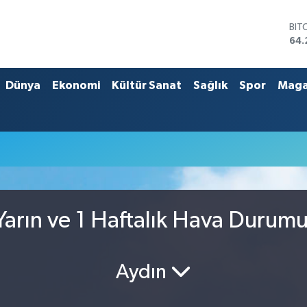
BIT
64.
DO
47,
EU
Dünya
Ekonomi
Kültür Sanat
Sağlık
Spor
Maga
55
STE
64,
GRA
651
BİS
13.
arın ve 1 Haftalık Hava Durum
Aydın