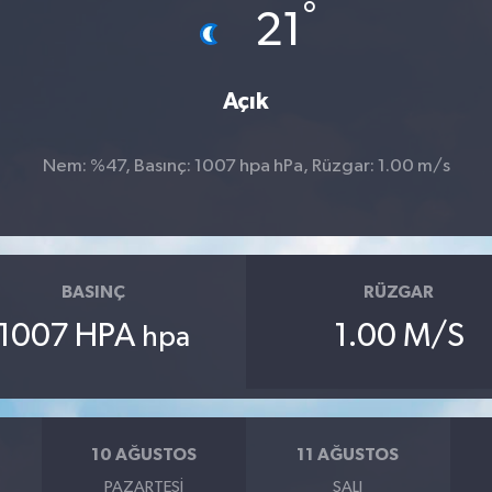
°
21
Açık
Nem: %47, Basınç: 1007 hpa hPa, Rüzgar: 1.00 m/s
BASINÇ
RÜZGAR
1007 HPA
1.00 M/S
hpa
10 AĞUSTOS
11 AĞUSTOS
PAZARTESI
SALI