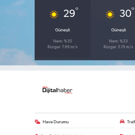
°
°
29
30
Güneşli
Güneşli
Nem: %35
Nem: %33
Rüzgar: 7.69 m/s
Rüzgar: 5.19 m/s
Hava Durumu
Tra