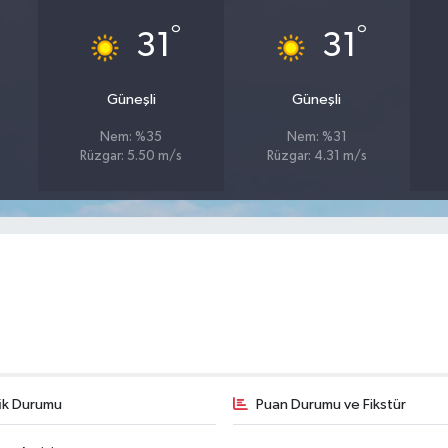
°
°
31
31
Güneşli
Güneşli
Nem: %35
Nem: %31
Rüzgar: 5.50 m/s
Rüzgar: 4.31 m/s
fik Durumu
Puan Durumu ve Fikstür