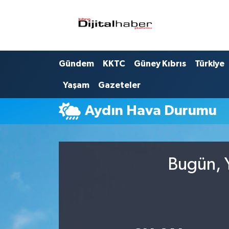
Hava Durumu
Gündem
KKTC
Güney Kıbrıs
Türkiye
Trafik Durumu
Yaşam
Gazeteler
Süper Lig Puan Durumu ve Fikstür
Aydın Hava Durumu
Tüm Manşetler
Son Dakika Haberleri
Bugün, Y
Haber Arşivi