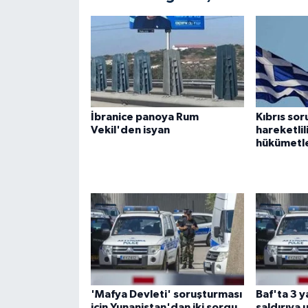
İbranice panoya Rum
Kıbrıs so
Vekil'den isyan
hareketli
hükümetler
'Mafya Devleti' soruşturması
Baf'ta 3 y
için Yunanistan'dan iki sorgu
saldırıya 