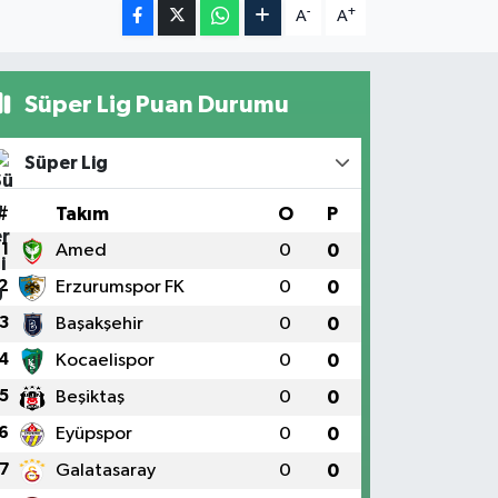
-
+
A
A
Süper Lig Puan Durumu
Süper Lig
#
Takım
O
P
1
Amed
0
0
2
Erzurumspor FK
0
0
3
Başakşehir
0
0
4
Kocaelispor
0
0
5
Beşiktaş
0
0
6
Eyüpspor
0
0
7
Galatasaray
0
0