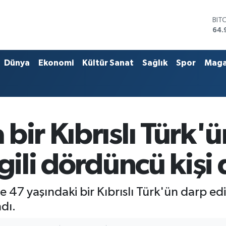
BIT
64.
DO
47,
EU
Dünya
Ekonomi
Kültür Sanat
Sağlık
Spor
Maga
55,
STE
64,
GRA
666
BİS
bir Kıbrıslı Türk'
13.
lgili dördüncü kişi
 47 yaşındaki bir Kıbrıslı Türk'ün darp ed
dı.