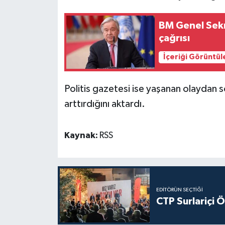
BM Genel Sekre
çağrısı
İçeriği Görüntül
Politis gazetesi ise yaşanan olaydan 
arttırdığını aktardı.
Kaynak:
RSS
EDITÖRÜN SEÇTIĞI
CTP Surlariçi 