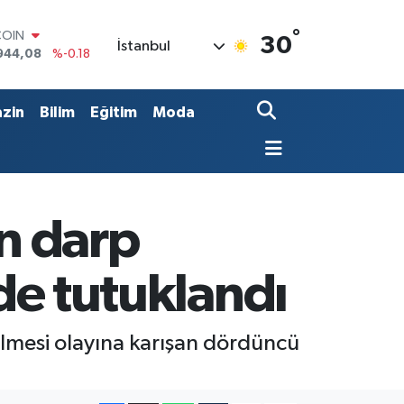
COIN
°
30
İstanbul
944,08
%-0.18
LAR
7436
%0.18
RO
zin
Bilim
Eğitim
Moda
2510
%0.32
RLİN
4811
%0.38
M ALTIN
0.55
%0.03
T100
ün darp
779
%-14
 de tutuklandı
ilmesi olayına karışan dördüncü