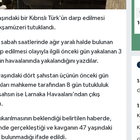
ndaki bir Kıbrıslı Türk'ün darp edilmesi
1
akşamüzeri tutuklandı.
 sabah saatlerinde ağır yaralı halde bulunan
rp edilmesi olayıyla ilgili önceki gün yakalanan 3
ün havaalanında yakalandığını yazdılar.
aşındaki dört şahıstan üçünün önceki gün
1
dıkları mahkeme tarafından 8 gün tutukluluk
G
 şahsın ise Larnaka Havaalanı'ndan çıkış
ı.
1
K
rılmasının beklendiği belirtilen haberde,
nünde gerçekleştiği ve kavganın 47 yaşındaki
K
si bulunmadığı ifade edildi.
G