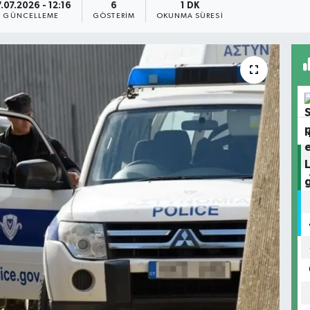
.07.2026 - 12:16
6
1 DK
GÜNCELLEME
GÖSTERIM
OKUNMA SÜRESI