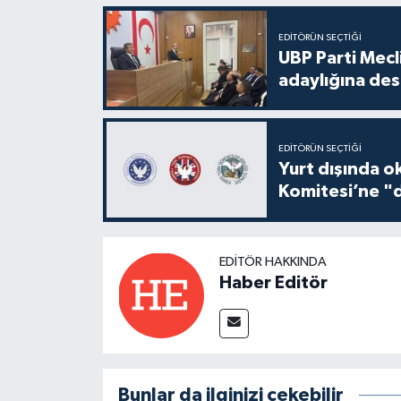
EDITÖRÜN SEÇTIĞI
UBP Parti Mecl
adaylığına des
EDITÖRÜN SEÇTIĞI
Yurt dışında o
Komitesi’ne "d
EDITÖR HAKKINDA
Haber Editör
Bunlar da ilginizi çekebilir