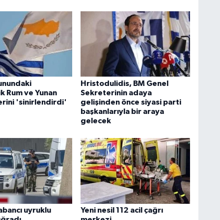
runundaki
Hristodulidis, BM Genel
lik Rum ve Yunan
Sekreterinin adaya
ini 'sinirlendirdi'
gelişinden önce siyasi parti
başkanlarıyla bir araya
gelecek
abancı uyruklu
Yeni nesil 112 acil çağrı
uğradı
merkezi