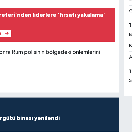
G
teri'nden liderlere 'fırsatı yakalama'
1
e
B
B
sonra Rum polisinin bölgedeki önlemlerini
A
1
S
Örgütü binası yenilendi