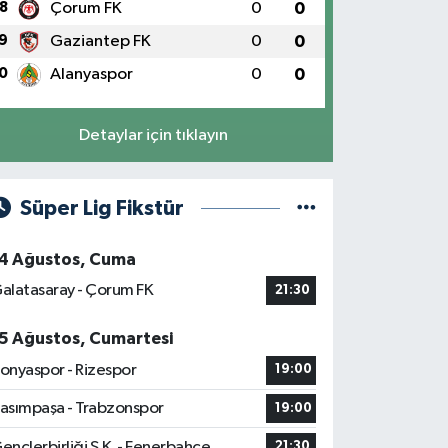
8
Çorum FK
0
0
9
Gaziantep FK
0
0
0
Alanyaspor
0
0
Detaylar için tıklayın
Süper Lig Fikstür
4 Ağustos, Cuma
alatasaray - Çorum FK
21:30
5 Ağustos, Cumartesi
onyaspor - Rizespor
19:00
asımpaşa - Trabzonspor
19:00
ençlerbirliği S.K. - Fenerbahçe
21:30