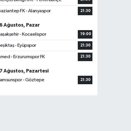
aziantep FK - Alanyaspor
21:30
6 Ağustos, Pazar
aşakşehir - Kocaelispor
19:00
eşiktaş - Eyüpspor
21:30
med - Erzurumspor FK
21:30
7 Ağustos, Pazartesi
amsunspor - Göztepe
21:30