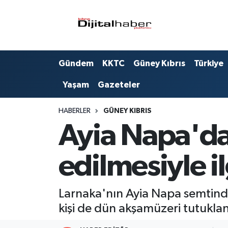
Hava Durumu
Gündem
KKTC
Güney Kıbrıs
Türkiye
Trafik Durumu
Yaşam
Gazeteler
Süper Lig Puan Durumu ve Fikstür
HABERLER
GÜNEY KIBRIS
Tüm Manşetler
Ayia Napa'da 
Son Dakika Haberleri
edilmesiyle i
Haber Arşivi
Larnaka'nın Ayia Napa semtinde
kişi de dün akşamüzeri tutuklan