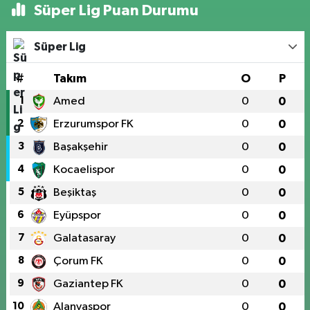
Süper Lig Puan Durumu
Süper Lig
#
Takım
O
P
1
Amed
0
0
2
Erzurumspor FK
0
0
3
Başakşehir
0
0
4
Kocaelispor
0
0
5
Beşiktaş
0
0
6
Eyüpspor
0
0
7
Galatasaray
0
0
8
Çorum FK
0
0
9
Gaziantep FK
0
0
10
Alanyaspor
0
0