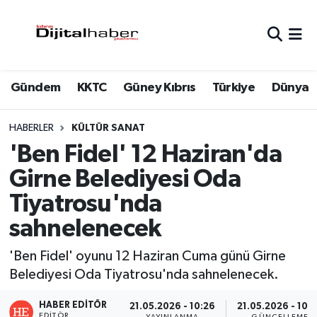
Hava Durumu
Gündem
KKTC
Güney Kıbrıs
Türkiye
Dünya
Trafik Durumu
Süper Lig Puan Durumu ve Fikstür
HABERLER
KÜLTÜR SANAT
'Ben Fidel' 12 Haziran'da
Tüm Manşetler
Girne Belediyesi Oda
Tiyatrosu'nda
Son Dakika Haberleri
sahnelenecek
Haber Arşivi
'Ben Fidel' oyunu 12 Haziran Cuma günü Girne
Belediyesi Oda Tiyatrosu'nda sahnelenecek.
HABER EDITÖR
21.05.2026 - 10:26
21.05.2026 - 10:
EDITÖR