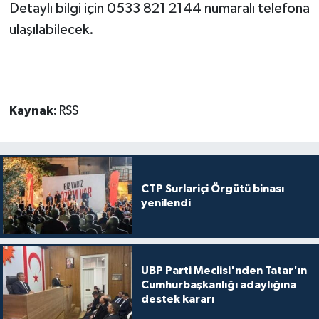
Detaylı bilgi için 0533 821 2144 numaralı telefona
ulaşılabilecek.
Kaynak:
RSS
CTP Surlariçi Örgütü binası
yenilendi
UBP Parti Meclisi'nden Tatar'ın
Cumhurbaşkanlığı adaylığına
destek kararı