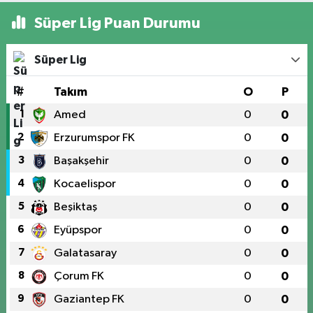
Süper Lig Puan Durumu
Süper Lig
#
Takım
O
P
1
Amed
0
0
2
Erzurumspor FK
0
0
3
Başakşehir
0
0
4
Kocaelispor
0
0
5
Beşiktaş
0
0
6
Eyüpspor
0
0
7
Galatasaray
0
0
8
Çorum FK
0
0
9
Gaziantep FK
0
0