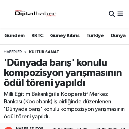
Hava Durumu
Gündem
KKTC
Güney Kıbrıs
Türkiye
Dünya
Trafik Durumu
Süper Lig Puan Durumu ve Fikstür
HABERLER
KÜLTÜR SANAT
'Dünyada barış' konulu
Tüm Manşetler
kompozisyon yarışmasının
ödül töreni yapıldı
Son Dakika Haberleri
Milli Eğitim Bakanlığı ile Kooperatif Merkez
Haber Arşivi
Bankası (Koopbank) iş birliğinde düzenlenen
'Dünyada barış' konulu kompozisyon yarışmasının
ödül töreni yapıldı.