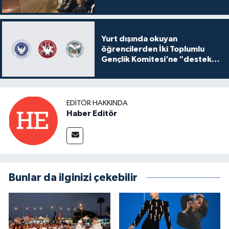
Yurt dışında okuyan
öğrencilerden İki Toplumlu
Gençlik Komitesi’ne "destek
ve katkı" açıklaması
EDITÖR HAKKINDA
Haber Editör
Bunlar da ilginizi çekebilir