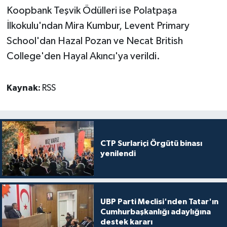
Koopbank Teşvik Ödülleri ise Polatpaşa
İlkokulu'ndan Mira Kumbur, Levent Primary
School'dan Hazal Pozan ve Necat British
College'den Hayal Akıncı'ya verildi.
Kaynak:
RSS
CTP Surlariçi Örgütü binası
yenilendi
UBP Parti Meclisi'nden Tatar'ın
Cumhurbaşkanlığı adaylığına
destek kararı