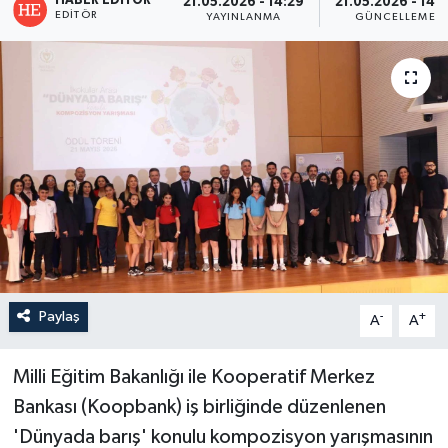
HABER EDITÖR
21.05.2026 - 14:29
21.05.2026 - 14:
EDITÖR
YAYINLANMA
GÜNCELLEME
Paylaş
-
+
A
A
Milli Eğitim Bakanlığı ile Kooperatif Merkez
Bankası (Koopbank) iş birliğinde düzenlenen
'Dünyada barış' konulu kompozisyon yarışmasının