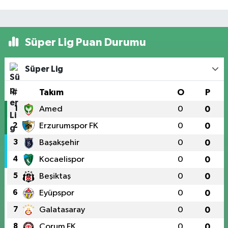
Süper Lig Puan Durumu
Süper Lig
#
Takım
O
P
1
Amed
0
0
2
Erzurumspor FK
0
0
3
Başakşehir
0
0
4
Kocaelispor
0
0
5
Beşiktaş
0
0
6
Eyüpspor
0
0
7
Galatasaray
0
0
8
Çorum FK
0
0