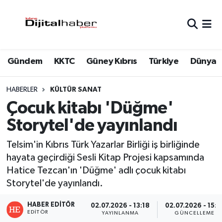
Hava Durumu
Gündem
KKTC
Güney Kıbrıs
Türkiye
Dünya
Trafik Durumu
Süper Lig Puan Durumu ve Fikstür
HABERLER
KÜLTÜR SANAT
Çocuk kitabı 'Düğme'
Tüm Manşetler
Storytel'de yayınlandı
Son Dakika Haberleri
Telsim'in Kıbrıs Türk Yazarlar Birliği iş birliğinde
hayata geçirdiği Sesli Kitap Projesi kapsamında
Haber Arşivi
Hatice Tezcan'ın 'Düğme' adlı çocuk kitabı
Storytel'de yayınlandı.
HABER EDITÖR
02.07.2026 - 13:18
02.07.2026 - 15:1
EDITÖR
YAYINLANMA
GÜNCELLEME