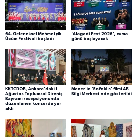
64. Geleneksel Mehmetçik
'Alagadi Fest 2026', cuma
Üzüm Festivali başladı
günü başlayacak
KKTCDOB, Ankara'daki 1
Maner'in 'Sofoklis' filmi AB
Ağustos Toplumsal Direniş
Bilgi Merkezi'nde gösterildi
Bayramı resepsiyonunda
düzenlenen konserde yer
aldı