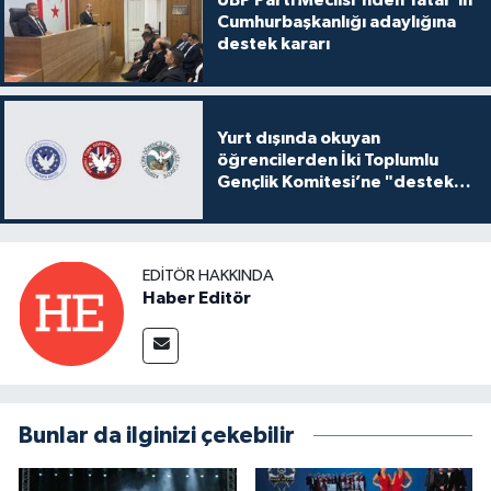
UBP Parti Meclisi'nden Tatar'ın
Cumhurbaşkanlığı adaylığına
destek kararı
Yurt dışında okuyan
öğrencilerden İki Toplumlu
Gençlik Komitesi’ne "destek
ve katkı" açıklaması
EDITÖR HAKKINDA
Haber Editör
Bunlar da ilginizi çekebilir