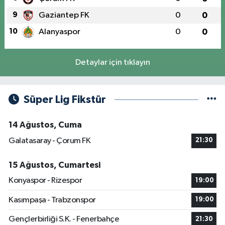
9
Gaziantep FK
0
0
10
Alanyaspor
0
0
Detaylar için tıklayın
Süper Lig Fikstür
14 Ağustos, Cuma
Galatasaray - Çorum FK
21:30
15 Ağustos, Cumartesi
Konyaspor - Rizespor
19:00
Kasımpaşa - Trabzonspor
19:00
Gençlerbirliği S.K. - Fenerbahçe
21:30