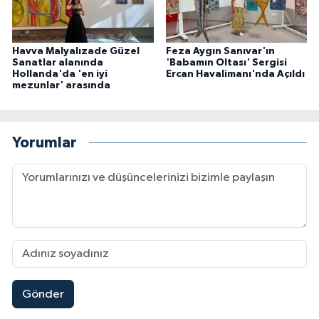
Havva Malyalızade Güzel
Feza Aygın Sanıvar'ın
Sanatlar alanında
'Babamın Oltası' Sergisi
Hollanda'da 'en iyi
Ercan Havalimanı'nda Açıldı
mezunlar' arasında
Yorumlar
Gönder