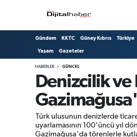
Hava Durumu
Gündem
KKTC
Güney Kıbrıs
Türkiye
Trafik Durumu
Yaşam
Gazeteler
Süper Lig Puan Durumu ve Fikstür
HABERLER
GÜNCEL
Tüm Manşetler
Denizcilik ve
Son Dakika Haberleri
Gazimağusa'd
Haber Arşivi
Türk ulusunun denizlerde ticare
uyarlamasının 100'üncü yıl dö
Gazimağusa'da törenlerle kutl