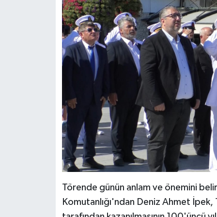
Törende günün anlam ve önemini belir
Komutanlığı'ndan Deniz Ahmet İpek, 1
tarafından kazanılmasının 100'üncü y