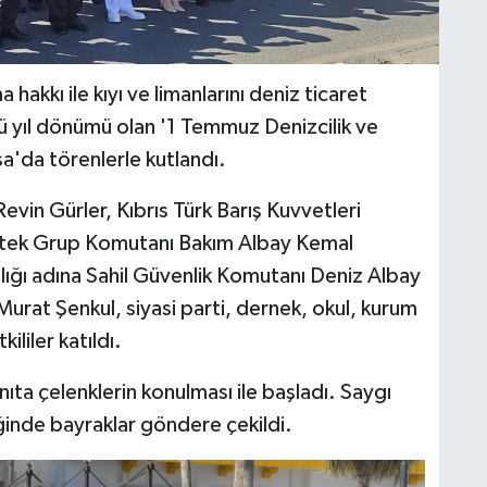
hakkı ile kıyı ve limanlarını deniz ticaret
 yıl dönümü olan '1 Temmuz Denizcilik ve
'da törenlerle kutlandı.
vin Gürler, Kıbrıs Türk Barış Kuvvetleri
estek Grup Komutanı Bakım Albay Kemal
ığı adına Sahil Güvenlik Komutanı Deniz Albay
urat Şenkul, siyasi parti, dernek, okul, kurum
ililer katıldı.
ıta çelenklerin konulması ile başladı. Saygı
iğinde bayraklar göndere çekildi.