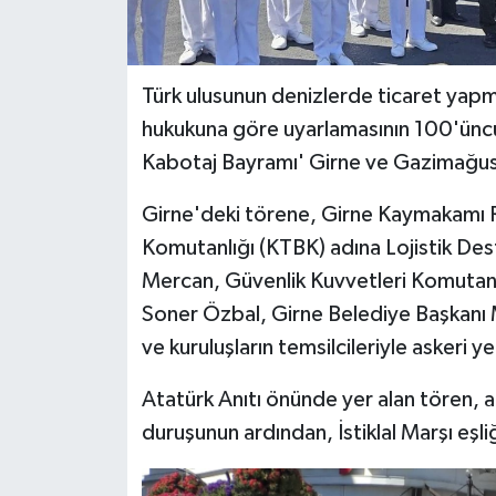
Türk ulusunun denizlerde ticaret yapma 
hukukuna göre uyarlamasının 100'üncü
Kabotaj Bayramı' Girne ve Gazimağusa
Girne'deki törene, Girne Kaymakamı Re
Komutanlığı (KTBK) adına Lojistik D
Mercan, Güvenlik Kuvvetleri Komutanl
Soner Özbal, Girne Belediye Başkanı M
ve kuruluşların temsilcileriyle askeri yetk
Atatürk Anıtı önünde yer alan tören, an
duruşunun ardından, İstiklal Marşı eşl