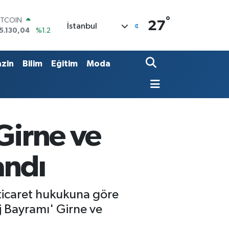
°
OLAR
27
İstanbul
7,7106
%0.17
URO
5,1652
%0.27
TERLİN
zin
Bilim
Eğitim
Moda
4,4046
%0.35
RAM ALTIN
648.99
%2.59
İST100
3.773
%-19
ITCOIN
Girne ve
5.130,04
%1.2
andı
 ticaret hukukuna göre
 Bayramı' Girne ve