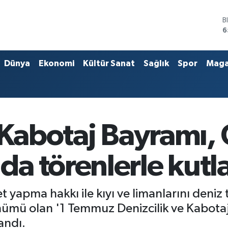
D
4
E
5
S
Dünya
Ekonomi
Kültür Sanat
Sağlık
Spor
Maga
6
G
6
B
1
B
 Kabotaj Bayramı, 
6
a törenlerle kutl
t yapma hakkı ile kıyı ve limanlarını deniz
nümü olan '1 Temmuz Denizcilik ve Kabotaj
andı.