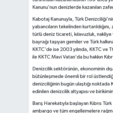
Kanunu'nun denizlerde kazanılan zafe
Kabotaj Kanunuyla, Türk Denizciliği'nin
yabancıların tekelinden kurtarıldığını, 
türlü deniz ticareti, kılavuzluk, nakliy
bayrağı taşıyan gemiler ve Türk halkı
KKTC'de ise 2003 yılında, KKTC ve TC 
ile KKTC Mavi Vatan'da bu hakkın Kıbrı
Denizcilik sektörünün, ekonominin dışa 
bütünleşmede önemli bir rol üstlendi
denizciliğinin bugün ulaştığı noktada
edinilen denizcilik altyapısı ve birikim
Barış Harekatıyla başlayan Kıbrıs Türk
ambargo ve tüm engellemelere rağmen