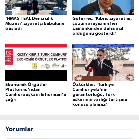
'HMAS TEAL Denizcilik
Guterres: 'Kıbrıs ziyaretim,
Müzesi' ziyaretçi kabulüne
çözüm arayışının her
başladı
zamankinden daha acil
olduğunu gösterdi'
Ekonomik Örgütler
Öztürkler: 'Türkiye
Platformu'ndan
Cumhuriyeti'nin
Cumhurbaşkanı Erhürman'a
garantörlüğü, Türk
çağrı
askerinin varlığı tartışma
konusu olamaz'
Yorumlar