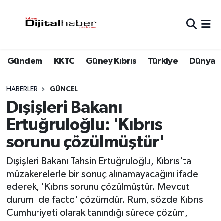
Hava Durumu
Gündem
KKTC
Güney Kıbrıs
Türkiye
Dünya
Trafik Durumu
Süper Lig Puan Durumu ve Fikstür
HABERLER
GÜNCEL
Dışişleri Bakanı
Tüm Manşetler
Ertuğruloğlu: 'Kıbrıs
sorunu çözülmüştür'
Son Dakika Haberleri
Dışişleri Bakanı Tahsin Ertuğruloğlu, Kıbrıs'ta
Haber Arşivi
müzakerelerle bir sonuç alınamayacağını ifade
ederek, 'Kıbrıs sorunu çözülmüştür. Mevcut
durum 'de facto' çözümdür. Rum, sözde Kıbrıs
Cumhuriyeti olarak tanındığı sürece çözüm,