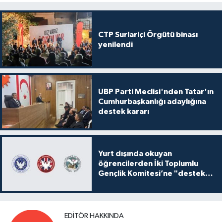
CTP Surlariçi Örgütü binası
yenilendi
UBP Parti Meclisi'nden Tatar'ın
Cumhurbaşkanlığı adaylığına
destek kararı
Yurt dışında okuyan
öğrencilerden İki Toplumlu
Gençlik Komitesi’ne "destek
ve katkı" açıklaması
EDITÖR HAKKINDA