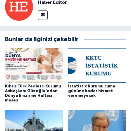
Haber Editör
Bunlar da ilginizi çekebilir
Kıbrıs Türk Pediatri Kurumu
İstatistik Kurumu cuma
Asbaşkanı Güzoğlu'ndan
gününe kadar hizmet
Dünya Emzirme Haftası
veremeyecek
mesajı