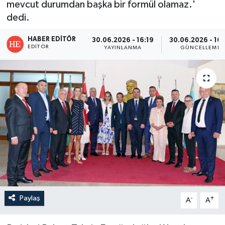
mevcut durumdan başka bir formül olamaz.'
dedi.
HABER EDITÖR
30.06.2026 - 16:19
30.06.2026 - 16:
EDITÖR
YAYINLANMA
GÜNCELLEME
Paylaş
-
+
A
A