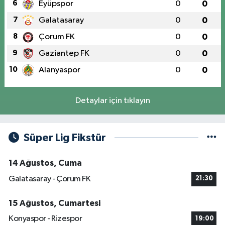
6
Eyüpspor
0
0
7
Galatasaray
0
0
8
Çorum FK
0
0
9
Gaziantep FK
0
0
10
Alanyaspor
0
0
Detaylar için tıklayın
Süper Lig Fikstür
14 Ağustos, Cuma
Galatasaray - Çorum FK
21:30
15 Ağustos, Cumartesi
Konyaspor - Rizespor
19:00