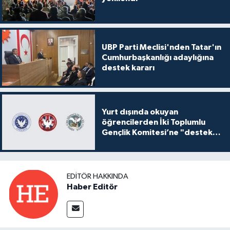
UBP Parti Meclisi'nden Tatar'ın
Cumhurbaşkanlığı adaylığına
destek kararı
Yurt dışında okuyan
öğrencilerden İki Toplumlu
Gençlik Komitesi’ne "destek
ve katkı" açıklaması
EDITÖR HAKKINDA
Haber Editör