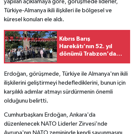
yapılan açıklamaya göre, görüşmede liderler,
Türkiye-Almanya ikili ilişkileri ile bölgesel ve
küresel konuları ele aldı.
Kıbrıs Barış
Harekâtı'nın 52. yıl
dönümü Trabzon'da
törenle kutlandı
Erdoğan, görüşmede, Türkiye ile Almanya'nın ikili
ilişkilerini geliştirmeyi hedeflediklerini, bunun için
karşılıklı adımlar atmayı sürdürmenin önemli
olduğunu belirtti.
Cumhurbaşkanı Erdoğan, Ankara'da
düzenlenecek NATO Liderler Zirvesi'nde
Avrupa'nın NATO zemininde kendi savunmasını