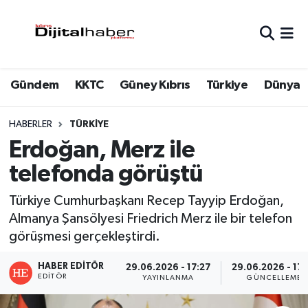
Hava Durumu
Gündem
KKTC
Güney Kıbrıs
Türkiye
Dünya
Trafik Durumu
Süper Lig Puan Durumu ve Fikstür
HABERLER
TÜRKIYE
Erdoğan, Merz ile
Tüm Manşetler
telefonda görüştü
Son Dakika Haberleri
Türkiye Cumhurbaşkanı Recep Tayyip Erdoğan,
Almanya Şansölyesi Friedrich Merz ile bir telefon
Haber Arşivi
görüşmesi gerçekleştirdi.
HABER EDITÖR
29.06.2026 - 17:27
29.06.2026 - 17:
EDITÖR
YAYINLANMA
GÜNCELLEME