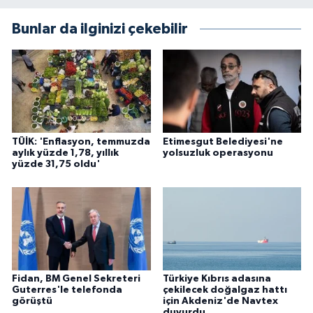
Bunlar da ilginizi çekebilir
TÜİK: 'Enflasyon, temmuzda
Etimesgut Belediyesi'ne
aylık yüzde 1,78, yıllık
yolsuzluk operasyonu
yüzde 31,75 oldu'
Fidan, BM Genel Sekreteri
Türkiye Kıbrıs adasına
Guterres'le telefonda
çekilecek doğalgaz hattı
görüştü
için Akdeniz'de Navtex
duyurdu