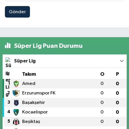
Gönder
Süper Lig Puan Durumu
Süper Lig
#
Takım
O
P
1
Amed
0
0
2
Erzurumspor FK
0
0
3
Başakşehir
0
0
4
Kocaelispor
0
0
5
Beşiktaş
0
0