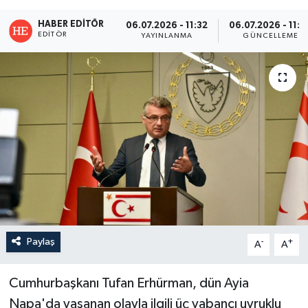
HABER EDITÖR
06.07.2026 - 11:32
06.07.2026 - 11:4
EDITÖR
YAYINLANMA
GÜNCELLEME
Paylaş
-
+
A
A
Cumhurbaşkanı Tufan Erhürman, dün Ayia
Napa'da yaşanan olayla ilgili üç yabancı uyruklu