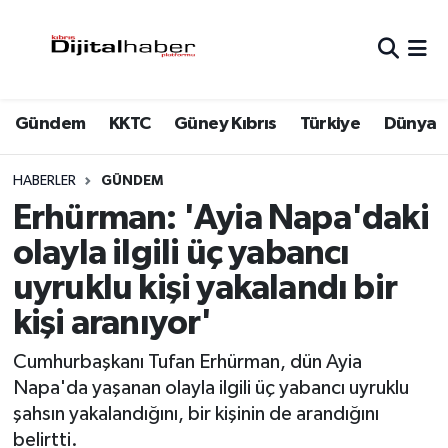
Hava Durumu
Gündem
KKTC
Güney Kıbrıs
Türkiye
Dünya
Trafik Durumu
Süper Lig Puan Durumu ve Fikstür
HABERLER
GÜNDEM
Erhürman: 'Ayia Napa'daki
Tüm Manşetler
olayla ilgili üç yabancı
uyruklu kişi yakalandı bir
Son Dakika Haberleri
kişi aranıyor'
Haber Arşivi
Cumhurbaşkanı Tufan Erhürman, dün Ayia
Napa'da yaşanan olayla ilgili üç yabancı uyruklu
şahsın yakalandığını, bir kişinin de arandığını
belirtti.