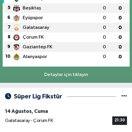
5
Beşiktaş
0
0
6
Eyüpspor
0
0
7
Galatasaray
0
0
8
Çorum FK
0
0
9
Gaziantep FK
0
0
10
Alanyaspor
0
0
Detaylar için tıklayın
Süper Lig Fikstür
14 Ağustos, Cuma
Galatasaray - Çorum FK
21:30