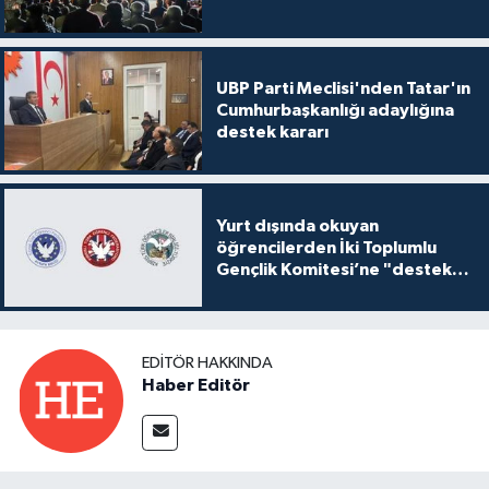
UBP Parti Meclisi'nden Tatar'ın
Cumhurbaşkanlığı adaylığına
destek kararı
Yurt dışında okuyan
öğrencilerden İki Toplumlu
Gençlik Komitesi’ne "destek
ve katkı" açıklaması
EDITÖR HAKKINDA
Haber Editör