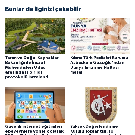
Bunlar da ilginizi çekebilir
Tarım ve Doğal Kaynaklar
Kıbrıs Türk Pediatri Kurumu
Bakanlığı ile İnşaat
Asbaşkanı Güzoğlu'ndan
Mühendisleri Odası
Dünya Emzirme Haftası
arasında iş birliği
mesajı
protokolü imzalandı
Güvenli internet eğitimleri
Yüksek Değerlendirme
ebeveynlere yönelik olarak
Kurulu Toplantısı, 10