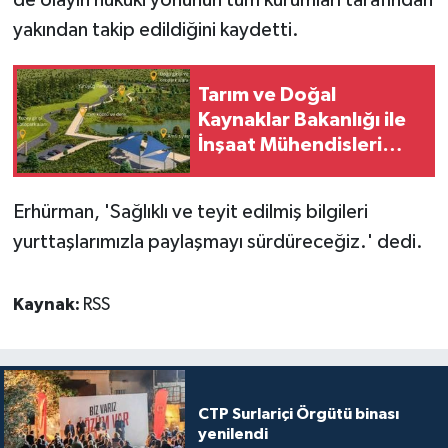
yakından takip edildiğini kaydetti.
Tarım ve Doğal
Kaynaklar Bakanlığı ile
İnşaat Mühendisleri
Odası arasında iş birliği
protokolü imzalandı
Erhürman, 'Sağlıklı ve teyit edilmiş bilgileri
yurttaşlarımızla paylaşmayı sürdüreceğiz.' dedi.
Kaynak:
RSS
CTP Surlariçi Örgütü binası
yenilendi