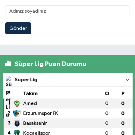
Gönder
Süper Lig Puan Durumu
Süper Lig
#
Takım
O
P
1
Amed
0
0
2
Erzurumspor FK
0
0
3
Başakşehir
0
0
4
Kocaelispor
0
0