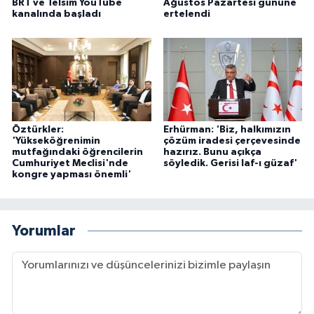
BRT ve Telsim YouTube
Ağustos Pazartesi gününe
kanalında başladı
ertelendi
Öztürkler:
Erhürman: 'Biz, halkımızın
'Yükseköğrenimin
çözüm iradesi çerçevesinde
mutfağındaki öğrencilerin
hazırız. Bunu açıkça
Cumhuriyet Meclisi'nde
söyledik. Gerisi laf-ı güzaf'
kongre yapması önemli'
Yorumlar