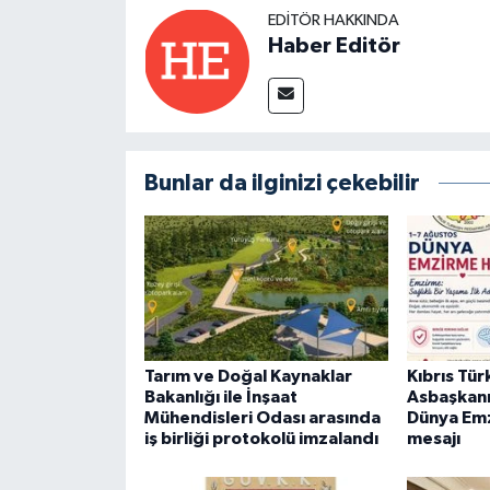
EDITÖR HAKKINDA
Haber Editör
Bunlar da ilginizi çekebilir
Tarım ve Doğal Kaynaklar
Kıbrıs Tü
Bakanlığı ile İnşaat
Asbaşkan
Mühendisleri Odası arasında
Dünya Emz
iş birliği protokolü imzalandı
mesajı