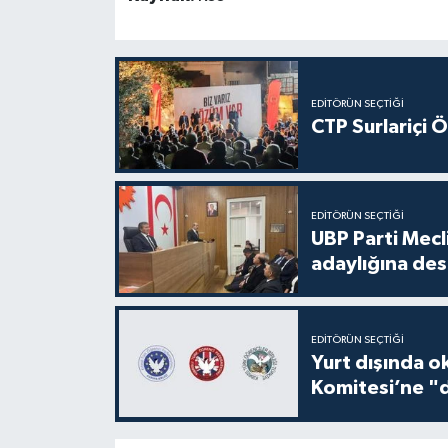
EDITÖRÜN SEÇTIĞI
CTP Surlariçi 
EDITÖRÜN SEÇTIĞI
UBP Parti Mecl
adaylığına des
EDITÖRÜN SEÇTIĞI
Yurt dışında o
Komitesi’ne "d