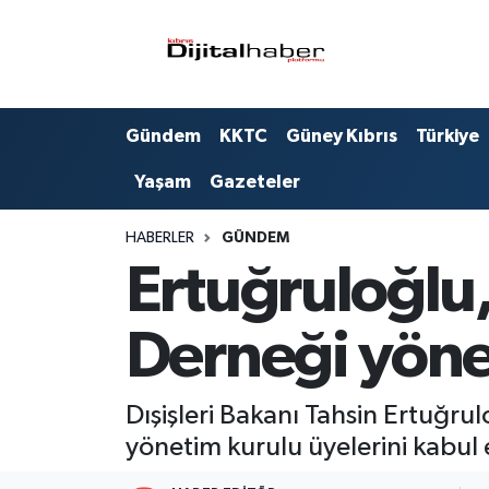
Hava Durumu
Gündem
KKTC
Güney Kıbrıs
Türkiye
Trafik Durumu
Yaşam
Gazeteler
Süper Lig Puan Durumu ve Fikstür
HABERLER
GÜNDEM
Tüm Manşetler
Ertuğruloğlu,
Son Dakika Haberleri
Derneği yönet
Haber Arşivi
Dışişleri Bakanı Tahsin Ertuğru
yönetim kurulu üyelerini kabul e