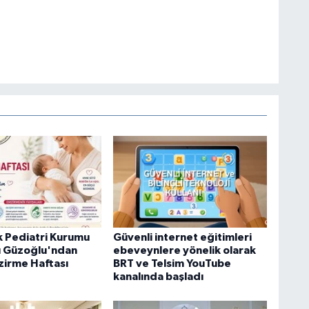
rk Pediatri Kurumu
Güvenli internet eğitimleri
ı Güzoğlu'ndan
ebeveynlere yönelik olarak
irme Haftası
BRT ve Telsim YouTube
kanalında başladı