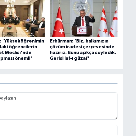
: 'Yükseköğrenimin
Erhürman: 'Biz, halkımızın
aki öğrencilerin
çözüm iradesi çerçevesinde
t Meclisi'nde
hazırız. Bunu açıkça söyledik.
pması önemli'
Gerisi laf-ı güzaf'