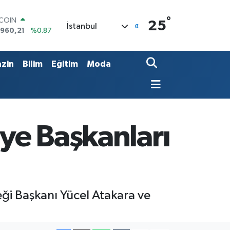
TCOIN
°
25
İstanbul
.960,21
%0.87
LAR
,7436
%0.18
RO
zin
Bilim
Eğitim
Moda
,2510
%0.32
ERLİN
,4811
%0.38
AM ALTIN
48.99
%2.59
ST100
iye Başkanları
.779
%-14
eği Başkanı Yücel Atakara ve