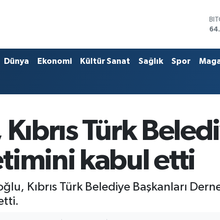
BI
64
DO
47
EU
Dünya
Ekonomi
Kültür Sanat
Sağlık
Spor
Maga
55
ST
64
GR
66
Bİ
 Kıbrıs Türk Beled
13
imini kabul etti
loğlu, Kıbrıs Türk Belediye Başkanları Dern
tti.