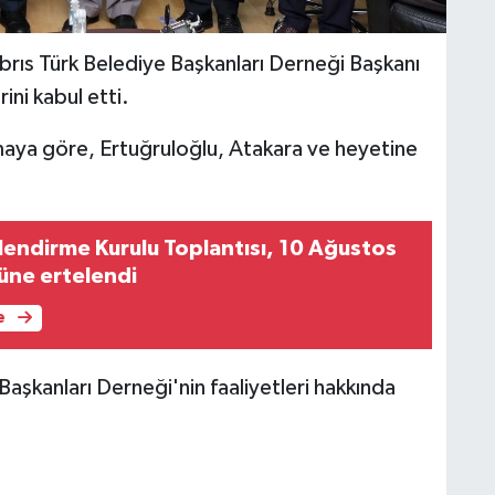
Kıbrıs Türk Belediye Başkanları Derneği Başkanı
ini kabul etti.
amaya göre, Ertuğruloğlu, Atakara ve heyetine
endirme Kurulu Toplantısı, 10 Ağustos
üne ertelendi
e
Başkanları Derneği'nin faaliyetleri hakkında