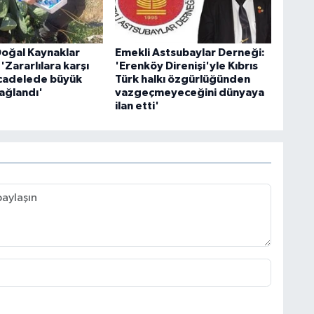
Doğal Kaynaklar
Emekli Astsubaylar Derneği:
 'Zararlılara karşı
'Erenköy Direnişi'yle Kıbrıs
cadelede büyük
Türk halkı özgürlüğünden
ağlandı'
vazgeçmeyeceğini dünyaya
ilan etti'