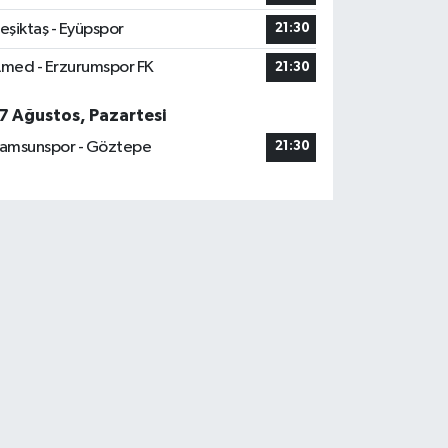
eşiktaş - Eyüpspor
21:30
med - Erzurumspor FK
21:30
7 Ağustos, Pazartesi
amsunspor - Göztepe
21:30