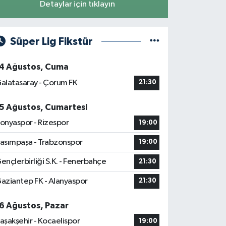
Detaylar için tıklayın
Süper Lig Fikstür
4 Ağustos, Cuma
alatasaray - Çorum FK
21:30
5 Ağustos, Cumartesi
onyaspor - Rizespor
19:00
asımpaşa - Trabzonspor
19:00
ençlerbirliği S.K. - Fenerbahçe
21:30
aziantep FK - Alanyaspor
21:30
6 Ağustos, Pazar
aşakşehir - Kocaelispor
19:00