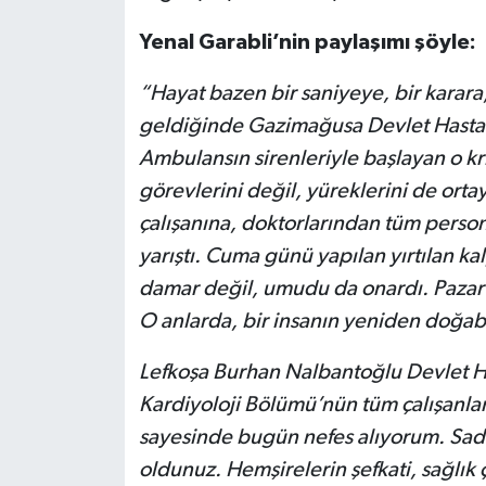
Yenal Garabli’nin paylaşımı şöyle:
“Hayat bazen bir saniyeye, bir karara,
geldiğinde Gazimağusa Devlet Hastane
Ambulansın sirenleriyle başlayan o kri
görevlerini değil, yüreklerini de ort
çalışanına, doktorlarından tüm person
yarıştı. Cuma günü yapılan yırtılan k
damar değil, umudu da onardı. Pazart
O anlarda, bir insanın yeniden doğab
Lefkoşa Burhan Nalbantoğlu Devlet Ha
Kardiyoloji Bölümü’nün tüm çalışanlar
sayesinde bugün nefes alıyorum. Sadec
oldunuz. Hemşirelerin şefkati, sağlık ç