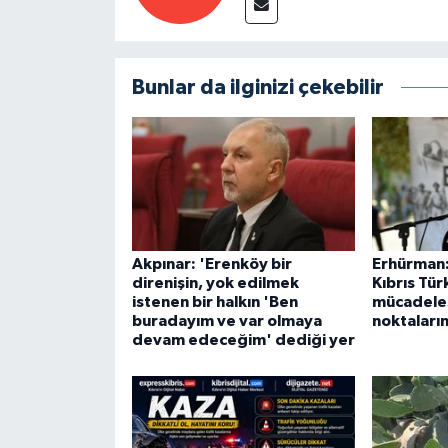
Bunlar da ilginizi çekebilir
Akpınar: 'Erenköy bir
Erhürman:
direnişin, yok edilmek
Kıbrıs Tür
istenen bir halkın 'Ben
mücadele
buradayım ve var olmaya
noktaların
devam edeceğim' dediği yer