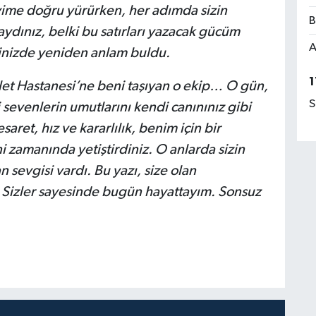
ime doğru yürürken, her adımda sizin
B
ydınız, belki bu satırları yazacak gücüm
A
erinizde yeniden anlam buldu.
1
t Hastanesi’ne beni taşıyan o ekip… O gün,
S
 sevenlerin umutlarını kendi canınınız gibi
saret, hız ve kararlılık, benim için bir
i zamanında yetiştirdiniz. O anlarda sizin
 sevgisi vardı. Bu yazı, size olan
. Sizler sayesinde bugün hayattayım. Sonsuz