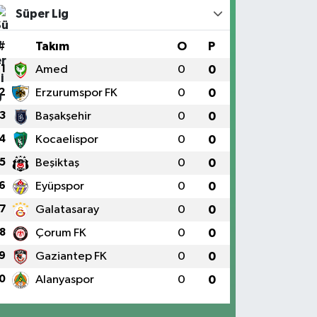
Süper Lig
#
Takım
O
P
1
Amed
0
0
2
Erzurumspor FK
0
0
3
Başakşehir
0
0
4
Kocaelispor
0
0
5
Beşiktaş
0
0
6
Eyüpspor
0
0
7
Galatasaray
0
0
8
Çorum FK
0
0
9
Gaziantep FK
0
0
0
Alanyaspor
0
0