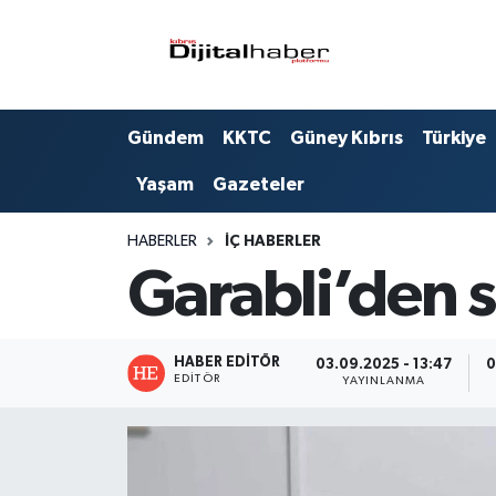
Hava Durumu
Gündem
KKTC
Güney Kıbrıs
Türkiye
Trafik Durumu
Yaşam
Gazeteler
Süper Lig Puan Durumu ve Fikstür
HABERLER
İÇ HABERLER
Tüm Manşetler
Garabli’den s
Son Dakika Haberleri
HABER EDITÖR
Haber Arşivi
03.09.2025 - 13:47
0
EDITÖR
YAYINLANMA