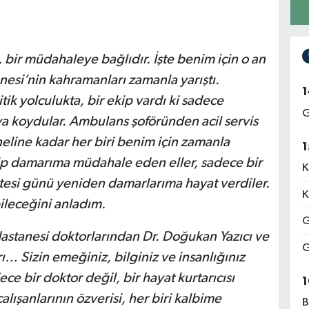
 bir müdahaleye bağlıdır. İşte benim için o an
si’nin kahramanları zamanla yarıştı.
1
tik yolculukta, bir ekip vardı ki sadece
G
aya koydular. Ambulans şoföründen acil servis
eline kadar her biri benim için zamanla
1
alp damarıma müdahale eden eller, sadece bir
K
esi günü yeniden damarlarıma hayat verdiler.
K
ileceğini anladım.
G
stanesi doktorlarından Dr. Doğukan Yazıcı ve
G
ı… Sizin emeğiniz, bilginiz ve insanlığınız
e bir doktor değil, bir hayat kurtarıcısı
1
alışanlarının özverisi, her biri kalbime
B