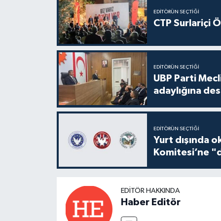
EDITÖRÜN SEÇTIĞI
CTP Surlariçi 
EDITÖRÜN SEÇTIĞI
UBP Parti Mecl
adaylığına des
EDITÖRÜN SEÇTIĞI
Yurt dışında o
Komitesi’ne "d
EDITÖR HAKKINDA
Haber Editör