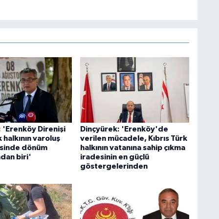
 'Erenköy Direnişi
Dinçyürek: 'Erenköy'de
k halkının varoluş
verilen mücadele, Kıbrıs Türk
sinde dönüm
halkının vatanına sahip çıkma
dan biri'
iradesinin en güçlü
göstergelerinden