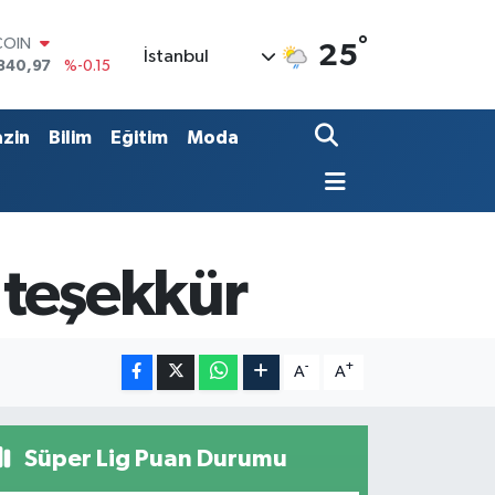
COIN
840,97
%-0.15
°
25
İstanbul
LAR
7436
%0.18
RO
2510
%0.32
zin
Bilim
Eğitim
Moda
RLİN
4811
%0.38
M ALTIN
0.55
%0
T100
779
%-14
a teşekkür
-
+
A
A
Süper Lig Puan Durumu