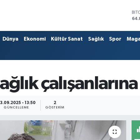
BIT
64.
DO
47,
EU
55,
Dünya
Ekonomi
Kültür Sanat
Sağlık
Spor
Maga
STE
64,
GRA
666
BİS
13.
ağlık çalışanların
3.09.2025 - 13:50
2
GÜNCELLEME
GÖSTERIM