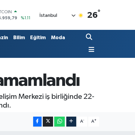
°
OLAR
26
İstanbul
7,7436
%0.18
URO
5,2510
%0.32
TERLİN
zin
Bilim
Eğitim
Moda
4,4811
%0.38
RAM ALTIN
660.55
%0.03
İST100
3.779
%-14
ITCOIN
tamamlandı
4.959,79
%1.11
şim Merkezi iş birliğinde 22-
ndı.
-
+
A
A