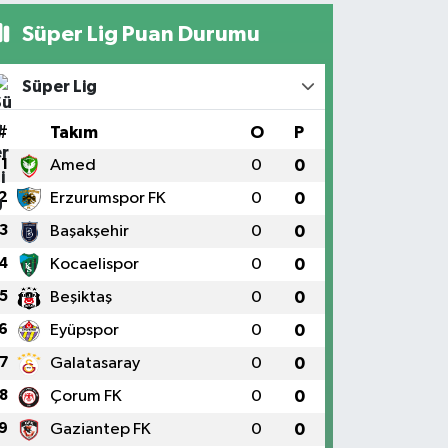
Süper Lig Puan Durumu
Süper Lig
#
Takım
O
P
1
Amed
0
0
2
Erzurumspor FK
0
0
3
Başakşehir
0
0
4
Kocaelispor
0
0
5
Beşiktaş
0
0
6
Eyüpspor
0
0
7
Galatasaray
0
0
8
Çorum FK
0
0
9
Gaziantep FK
0
0