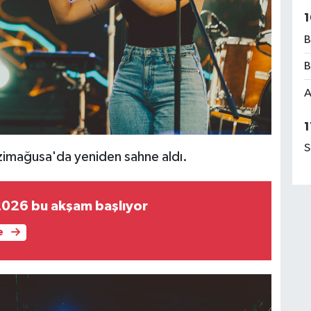
1
B
B
A
1
S
azimağusa'da yeniden sahne aldı.
2026 bu akşam başlıyor
e