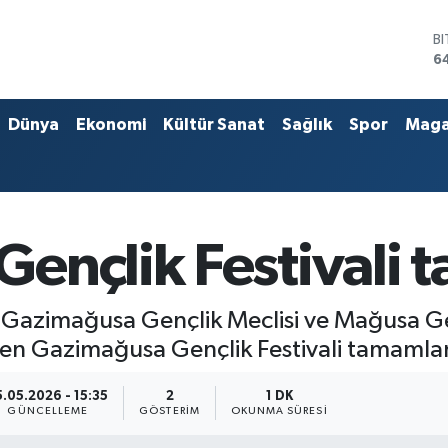
D
4
E
5
S
Dünya
Ekonomi
Kültür Sanat
Sağlık
Spor
Maga
6
G
6
B
1
B
ençlik Festivali 
6
azimağusa Gençlik Meclisi ve Mağusa Geli
nen Gazimağusa Gençlik Festivali tamamla
5.05.2026 - 15:35
2
1 DK
GÜNCELLEME
GÖSTERIM
OKUNMA SÜRESI