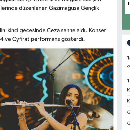
1
rihlerinde düzenlenen Gazimağusa Gençlik
lin ikinci gecesinde Ceza sahne aldı. Konser
4 ve Cyfirat performans gösterdi.
1
G
1
K
K
G
G