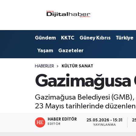
Hava Durumu
Gündem
KKTC
Güney Kıbrıs
Türkiye
Trafik Durumu
Yaşam
Gazeteler
Süper Lig Puan Durumu ve Fikstür
HABERLER
KÜLTÜR SANAT
Tüm Manşetler
Gazimağusa G
Son Dakika Haberleri
Gazimağusa Belediyesi (GMB), G
Haber Arşivi
23 Mayıs tarihlerinde düzenle
HABER EDITÖR
25.05.2026 - 15:31
2
EDITÖR
YAYINLANMA