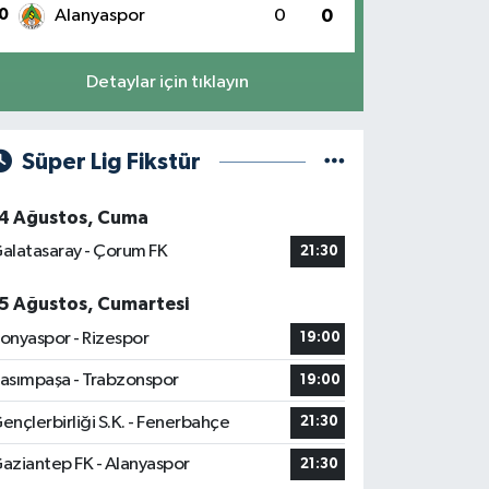
0
Alanyaspor
0
0
Detaylar için tıklayın
Süper Lig Fikstür
4 Ağustos, Cuma
alatasaray - Çorum FK
21:30
5 Ağustos, Cumartesi
onyaspor - Rizespor
19:00
asımpaşa - Trabzonspor
19:00
ençlerbirliği S.K. - Fenerbahçe
21:30
aziantep FK - Alanyaspor
21:30