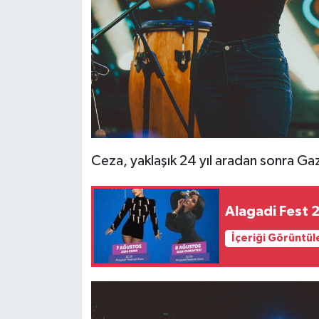
Ceza, yaklaşık 24 yıl aradan sonra G
Alagadi Fest 
İçeriği Görüntül