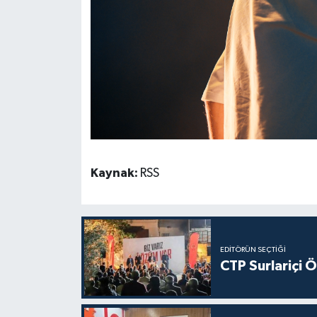
Kaynak:
RSS
EDITÖRÜN SEÇTIĞI
CTP Surlariçi 