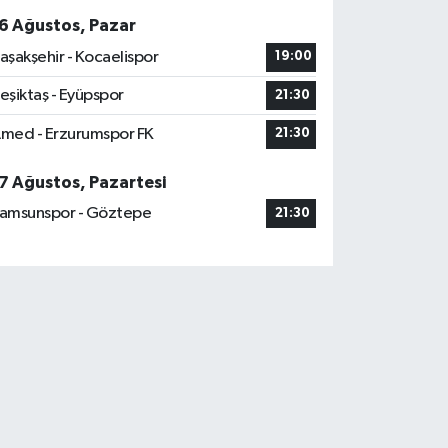
6 Ağustos, Pazar
aşakşehir - Kocaelispor
19:00
eşiktaş - Eyüpspor
21:30
med - Erzurumspor FK
21:30
7 Ağustos, Pazartesi
amsunspor - Göztepe
21:30