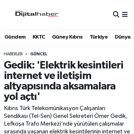
Hava Durumu
Gündem
KKTC
Güney Kıbrıs
Türkiye
Dünya
Trafik Durumu
Süper Lig Puan Durumu ve Fikstür
HABERLER
GÜNCEL
Gedik: 'Elektrik kesintileri
Tüm Manşetler
internet ve iletişim
altyapısında aksamalara
Son Dakika Haberleri
yol açtı'
Haber Arşivi
Kıbrıs Türk Telekomünikasyon Çalışanları
Sendikası (Tel-Sen) Genel Sekreteri Ömer Gedik,
Lefkoşa Trafo Merkezi'nde yürütülen çalışmalar
sırasında yaşanan elektrik kesintilerinin internet ve