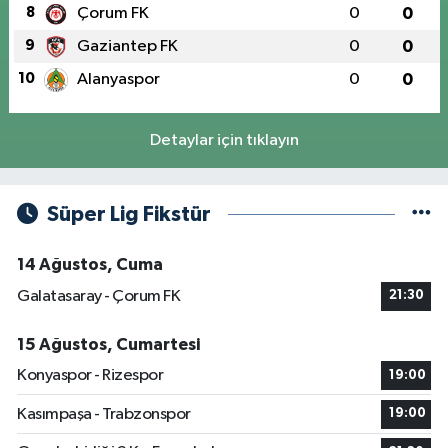
8
Çorum FK
0
0
9
Gaziantep FK
0
0
10
Alanyaspor
0
0
Detaylar için tıklayın
Süper Lig Fikstür
14 Ağustos, Cuma
Galatasaray - Çorum FK
21:30
15 Ağustos, Cumartesi
Konyaspor - Rizespor
19:00
Kasımpaşa - Trabzonspor
19:00