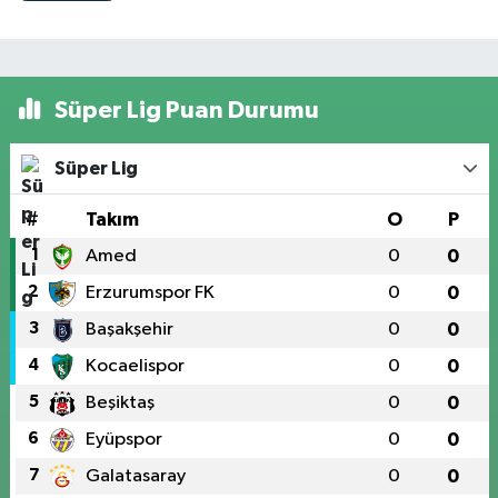
Süper Lig Puan Durumu
Süper Lig
#
Takım
O
P
1
Amed
0
0
2
Erzurumspor FK
0
0
3
Başakşehir
0
0
4
Kocaelispor
0
0
5
Beşiktaş
0
0
6
Eyüpspor
0
0
7
Galatasaray
0
0