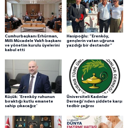
Cumhurbaşkanı Erhürman,
Hasipoğlu: “Erenköy,
Milli Mücadele Vakfı başkanı
gençlerin vatan uğruna
ve yönetim kurulu üyelerini
yazdığı bir destandır”
kabul etti
Küçük: 'Erenköy ruhunun
Üniversiteli Kadınlar
bıraktığı kutlu emanete
Derneği'nden şiddete karşı
sahip çıkacağız'
tedbir çağrısı