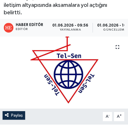
iletişim altyapısında aksamalara yol açtığını
belirtti.
HABER EDITÖR
01.06.2026 - 09:56
01.06.2026 - 10
EDITÖR
YAYINLANMA
GÜNCELLEME
Paylaş
-
+
A
A