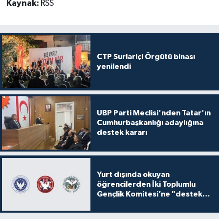
Kaynak:
RSS
CTP Surlariçi Örgütü binası
yenilendi
UBP Parti Meclisi'nden Tatar'ın
Cumhurbaşkanlığı adaylığına
destek kararı
Yurt dışında okuyan
öğrencilerden İki Toplumlu
Gençlik Komitesi’ne "destek
ve katkı" açıklaması