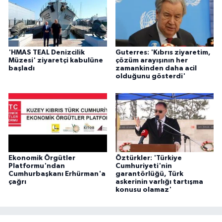
'HMAS TEAL Denizcilik
Guterres: 'Kıbrıs ziyaretim,
Müzesi' ziyaretçi kabulüne
çözüm arayışının her
başladı
zamankinden daha acil
olduğunu gösterdi'
Ekonomik Örgütler
Öztürkler: 'Türkiye
Platformu'ndan
Cumhuriyeti'nin
Cumhurbaşkanı Erhürman'a
garantörlüğü, Türk
çağrı
askerinin varlığı tartışma
konusu olamaz'