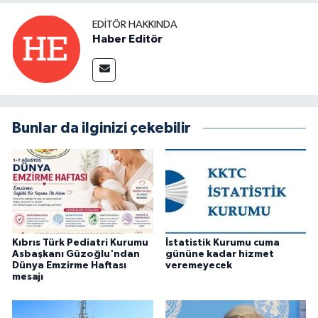
EDITÖR HAKKINDA
Haber Editör
Bunlar da ilginizi çekebilir
Kıbrıs Türk Pediatri Kurumu
İstatistik Kurumu cuma
Asbaşkanı Güzoğlu'ndan
gününe kadar hizmet
Dünya Emzirme Haftası
veremeyecek
mesajı