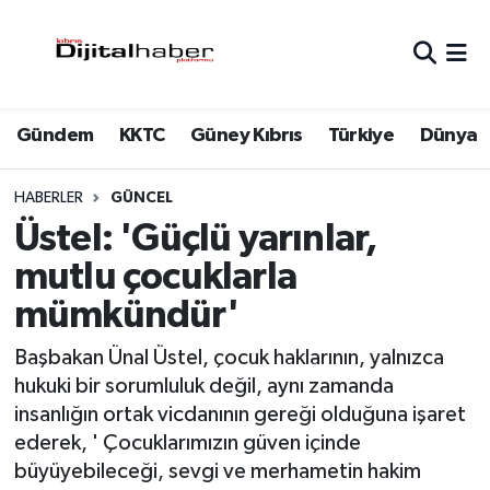
Hava Durumu
Gündem
KKTC
Güney Kıbrıs
Türkiye
Dünya
Trafik Durumu
Süper Lig Puan Durumu ve Fikstür
HABERLER
GÜNCEL
Üstel: 'Güçlü yarınlar,
Tüm Manşetler
mutlu çocuklarla
mümkündür'
Son Dakika Haberleri
Başbakan Ünal Üstel, çocuk haklarının, yalnızca
Haber Arşivi
hukuki bir sorumluluk değil, aynı zamanda
insanlığın ortak vicdanının gereği olduğuna işaret
ederek, ' Çocuklarımızın güven içinde
büyüyebileceği, sevgi ve merhametin hakim