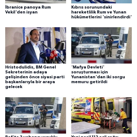
İbranice panoya Rum
Kıbrıs sorunundaki
Vekil'den isyan
hareketlilik Rum ve Yunan
hükümetlerini 'sinirlendirdi'
Hristodulidis, BM Genel
'Mafya Devleti'
Sekreterinin adaya
soruşturması için
gelişinden önce siyasi parti
Yunanistan'dan iki sorgu
başkanlarıyla bir araya
memuru getirildi
gelecek