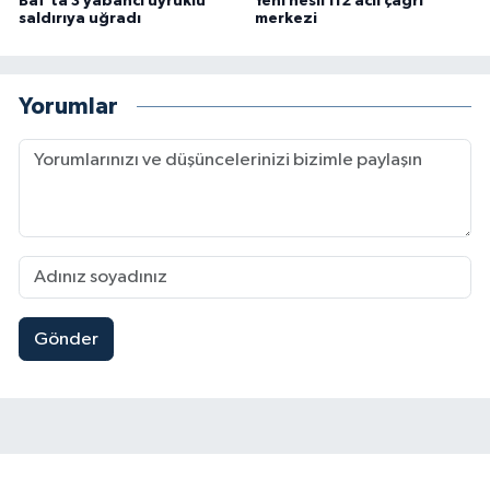
Baf'ta 3 yabancı uyruklu
Yeni nesil 112 acil çağrı
saldırıya uğradı
merkezi
Yorumlar
Gönder