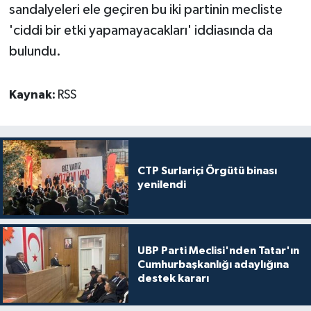
sandalyeleri ele geçiren bu iki partinin mecliste
'ciddi bir etki yapamayacakları' iddiasında da
bulundu.
Kaynak:
RSS
CTP Surlariçi Örgütü binası
yenilendi
UBP Parti Meclisi'nden Tatar'ın
Cumhurbaşkanlığı adaylığına
destek kararı