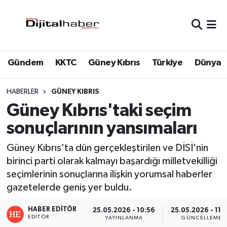
Hava Durumu
Gündem
KKTC
Güney Kıbrıs
Türkiye
Dünya
Trafik Durumu
Süper Lig Puan Durumu ve Fikstür
HABERLER
GÜNEY KIBRIS
Güney Kıbrıs'taki seçim
Tüm Manşetler
sonuçlarının yansımaları
Son Dakika Haberleri
Güney Kıbrıs'ta dün gerçekleştirilen ve DİSİ'nin
birinci parti olarak kalmayı başardığı milletvekilliği
Haber Arşivi
seçimlerinin sonuçlarına ilişkin yorumsal haberler
gazetelerde geniş yer buldu.
HABER EDITÖR
25.05.2026 - 10:56
25.05.2026 - 11:
EDITÖR
YAYINLANMA
GÜNCELLEME