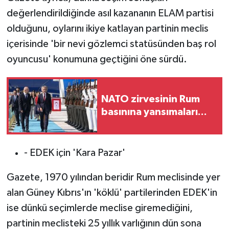
değerlendirildiğinde asıl kazananın ELAM partisi
olduğunu, oylarını ikiye katlayan partinin meclis
içerisinde 'bir nevi gözlemci statüsünden baş rol
oyuncusu' konumuna geçtiğini öne sürdü.
NATO zirvesinin Rum
basınına yansımaları...
- EDEK için 'Kara Pazar'
Gazete, 1970 yılından beridir Rum meclisinde yer
alan Güney Kıbrıs'ın 'köklü' partilerinden EDEK'in
ise dünkü seçimlerde meclise giremediğini,
partinin meclisteki 25 yıllık varlığının dün sona