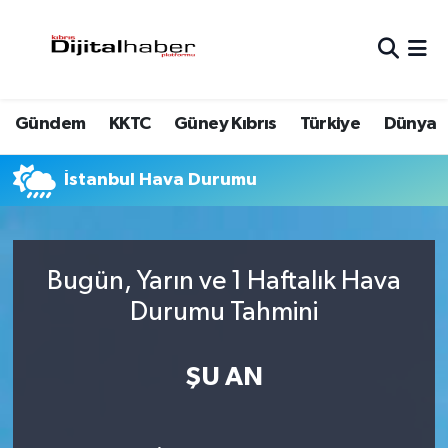
Hava Durumu
Gündem
KKTC
Güney Kıbrıs
Türkiye
Dünya
Trafik Durumu
Süper Lig Puan Durumu ve Fikstür
İstanbul Hava Durumu
Tüm Manşetler
Bugün, Yarın ve 1 Haftalık Hava
Son Dakika Haberleri
Durumu Tahmini
Haber Arşivi
ŞU AN