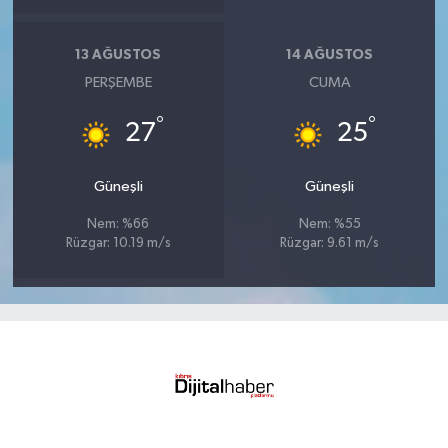
13 AĞUSTOS
14 AĞUSTOS
PERŞEMBE
CUMA
°
°
27
25
Güneşli
Güneşli
Nem: %66
Nem: %55
Rüzgar: 10.19 m/s
Rüzgar: 9.61 m/s