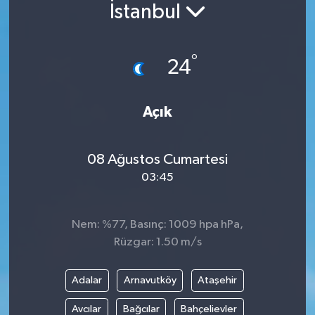
İstanbul
°
24
Açık
08 Ağustos Cumartesi
03:45
Nem: %77, Basınç: 1009 hpa hPa,
Rüzgar: 1.50 m/s
Adalar
Arnavutköy
Ataşehir
Avcılar
Bağcılar
Bahçelievler