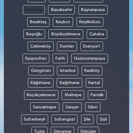
Bakırköy
Başakşehir
Bayrampaşa
Beşiktaş
Beykoz
Beylikdüzü
Beyoğlu
Büyükçekmece
Çatalca
Çekmeköy
Esenler
Esenyurt
Eyüpsultan
Fatih
Gaziosmanpaşa
Güngören
Istanbul
Kadıköy
Kâğıthane
Kağıthane
Kartal
Küçükçekmece
Maltepe
Pendik
Sancaktepe
Sarıyer
Silivri
Sultanbeyli
Sultangazi
Şile
Şişli
Tuzla
Ümraniye
Üsküdar