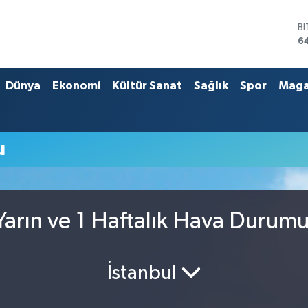
B
6
D
4
E
Dünya
Ekonomi
Kültür Sanat
Sağlık
Spor
Maga
5
S
6
G
u
6
B
1
arın ve 1 Haftalık Hava Durum
İstanbul