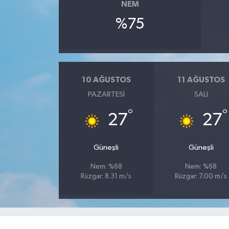
NEM
%75
10 AĞUSTOS
11 AĞUSTOS
PAZARTESI
SALI
°
°
27
27
Güneşli
Güneşli
Nem: %68
Nem: %68
Rüzgar: 8.31 m/s
Rüzgar: 7.00 m/s