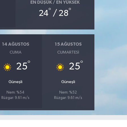
EN DÜŞÜK / EN YÜKSEK
°
°
24
/ 28
14 AĞUSTOS
15 AĞUSTOS
CUMA
CUMARTESI
°
°
25
25
Güneşli
Güneşli
Nem: %54
Nem: %52
Rüzgar: 9.61 m/s
Rüzgar: 9.61 m/s