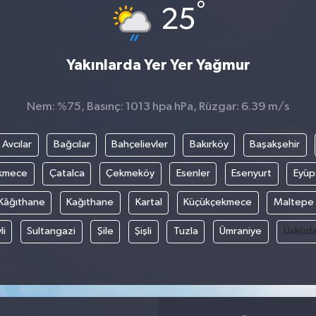
°
25
Yakınlarda Yer Yer Yağmur
Nem: %75, Basınç: 1013 hpa hPa, Rüzgar: 6.39 m/s
Avcılar
Bağcılar
Bahçelievler
Bakırköy
Başakşehir
kmece
Çatalca
Çekmeköy
Esenler
Esenyurt
Eyüp
Kâğıthane
Kağıthane
Kartal
Küçükçekmece
Maltepe
li
Sultangazi
Şile
Şişli
Tuzla
Ümraniye
Üsküda