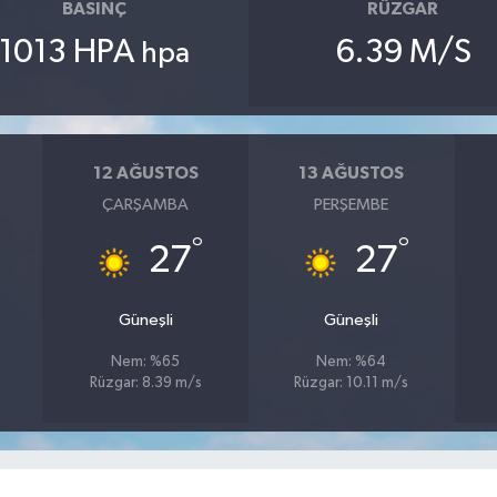
BASINÇ
RÜZGAR
1013 HPA
6.39 M/S
hpa
12 AĞUSTOS
13 AĞUSTOS
ÇARŞAMBA
PERŞEMBE
°
°
27
27
Güneşli
Güneşli
Nem: %65
Nem: %64
Rüzgar: 8.39 m/s
Rüzgar: 10.11 m/s