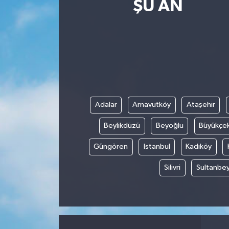
ŞU AN
Adalar
Arnavutköy
Ataşehir
Beylikdüzü
Beyoğlu
Büyükçe
Güngören
Istanbul
Kadıköy
Silivri
Sultanbey