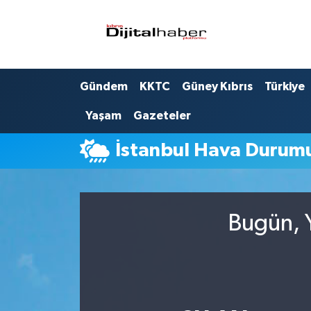
Hava Durumu
Gündem
KKTC
Güney Kıbrıs
Türkiye
Trafik Durumu
Yaşam
Gazeteler
Süper Lig Puan Durumu ve Fikstür
İstanbul Hava Durum
Tüm Manşetler
Son Dakika Haberleri
Bugün, Y
Haber Arşivi