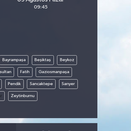
09:45
Bayrampaşa
Beşiktaş
Beykoz
sultan
Fatih
Gaziosmanpaşa
Pendik
Sancaktepe
Sarıyer
r
Zeytinburnu