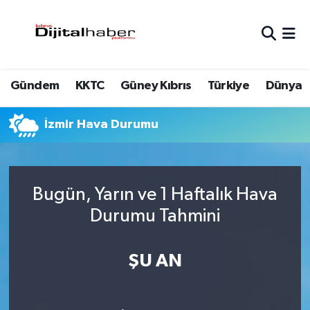
Hava Durumu
Gündem
KKTC
Güney Kıbrıs
Türkiye
Dünya
Trafik Durumu
Süper Lig Puan Durumu ve Fikstür
İzmir Hava Durumu
Tüm Manşetler
Bugün, Yarın ve 1 Haftalık Hava
Son Dakika Haberleri
Durumu Tahmini
Haber Arşivi
ŞU AN