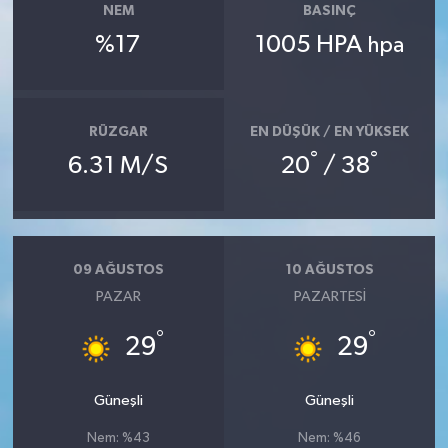
NEM
BASINÇ
%17
1005 HPA
hpa
RÜZGAR
EN DÜŞÜK / EN YÜKSEK
°
°
6.31 M/S
20
/ 38
09 AĞUSTOS
10 AĞUSTOS
PAZAR
PAZARTESI
°
°
29
29
Güneşli
Güneşli
Nem: %43
Nem: %46