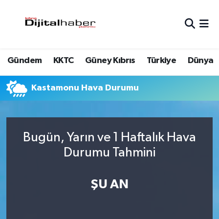
Hava Durumu
Gündem
KKTC
Güney Kıbrıs
Türkiye
Dünya
Trafik Durumu
Süper Lig Puan Durumu ve Fikstür
Kastamonu Hava Durumu
Tüm Manşetler
Bugün, Yarın ve 1 Haftalık Hava
Son Dakika Haberleri
Durumu Tahmini
Haber Arşivi
ŞU AN