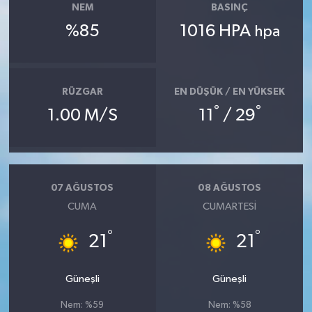
NEM
BASINÇ
%85
1016 HPA
hpa
RÜZGAR
EN DÜŞÜK / EN YÜKSEK
°
°
1.00 M/S
11
/ 29
07 AĞUSTOS
08 AĞUSTOS
CUMA
CUMARTESI
°
°
21
21
Güneşli
Güneşli
Nem: %59
Nem: %58