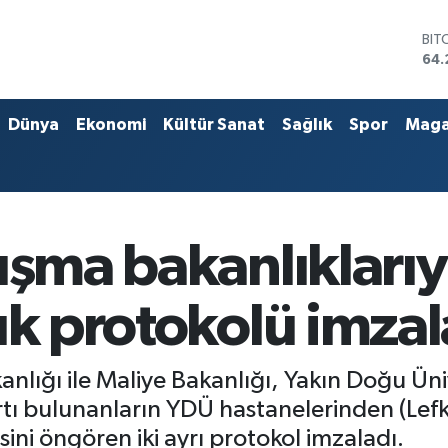
DO
47,
EU
55,
STE
Dünya
Ekonomi
Kültür Sanat
Sağlık
Spor
Maga
64,
GRA
651
BİS
13.
BIT
ışma bakanlıkları
64.
ık protokolü imza
lığı ile Maliye Bakanlığı, Yakın Doğu Ünive
kartı bulunanların YDÜ hastanelerinden (Lef
sini öngören iki ayrı protokol imzaladı.