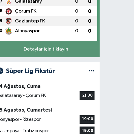
7
Galatasaray
0
0
8
Çorum FK
0
0
9
Gaziantep FK
0
0
0
Alanyaspor
0
0
Detaylar için tıklayın
Süper Lig Fikstür
4 Ağustos, Cuma
alatasaray - Çorum FK
21:30
5 Ağustos, Cumartesi
onyaspor - Rizespor
19:00
asımpaşa - Trabzonspor
19:00