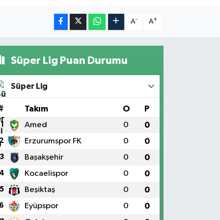
-
+
A
A
Süper Lig Puan Durumu
Süper Lig
#
Takım
O
P
1
Amed
0
0
2
Erzurumspor FK
0
0
3
Başakşehir
0
0
4
Kocaelispor
0
0
5
Beşiktaş
0
0
6
Eyüpspor
0
0