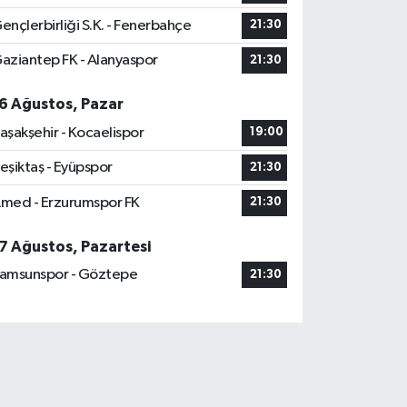
ençlerbirliği S.K. - Fenerbahçe
21:30
aziantep FK - Alanyaspor
21:30
6 Ağustos, Pazar
aşakşehir - Kocaelispor
19:00
eşiktaş - Eyüpspor
21:30
med - Erzurumspor FK
21:30
7 Ağustos, Pazartesi
amsunspor - Göztepe
21:30