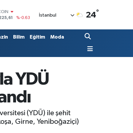
°
LAR
24
İstanbul
7143
%0.16
RO
0317
%-0.02
RLİN
zin
Bilim
Eğitim
Moda
2463
%0.07
M ALTIN
0.40
%0.45
T100
799
%70
COIN
yla YDÜ
225,61
%-0.63
landı
rsitesi (YDÜ) ile şehit
koşa, Girne, Yeniboğaziçi)