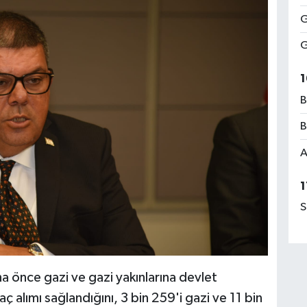
G
G
1
B
B
A
1
S
 önce gazi ve gazi yakınlarına devlet
 alımı sağlandığını, 3 bin 259'i gazi ve 11 bin