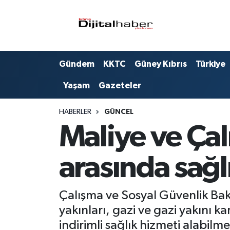
Hava Durumu
Gündem
KKTC
Güney Kıbrıs
Türkiye
Trafik Durumu
Yaşam
Gazeteler
Süper Lig Puan Durumu ve Fikstür
HABERLER
GÜNCEL
Tüm Manşetler
Maliye ve Çal
Son Dakika Haberleri
arasında sağl
Haber Arşivi
Çalışma ve Sosyal Güvenlik Bakan
yakınları, gazi ve gazi yakını 
indirimli sağlık hizmeti alabilme