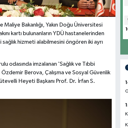
le Maliye Bakanlığı, Yakın Doğu Üniversitesi
1
 yakını kartı bulunanların YDÜ hastanelerinden
 sağlık hizmeti alabilmesini öngören iki ayrı
ulu odasında imzalanan 'Sağlık ve Tıbbi
ı Özdemir Berova, Çalışma ve Sosyal Güvenlik
velli Heyeti Başkanı Prof. Dr. İrfan S.
1
G
1
K
K