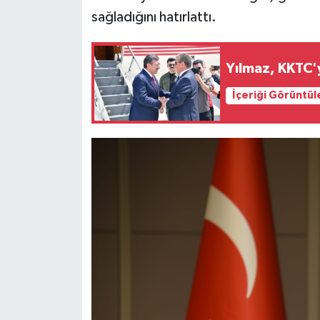
sağladığını hatırlattı.
Yılmaz, KKTC'y
İçeriği Görüntül