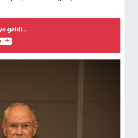
e geldi...
e