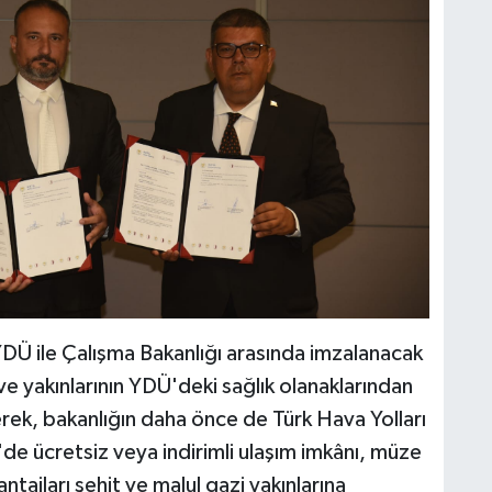
Ü ile Çalışma Bakanlığı arasında imzalanacak
 ve yakınlarının YDÜ'deki sağlık olanaklarından
izerek, bakanlığın daha önce de Türk Hava Yolları
de ücretsiz veya indirimli ulaşım imkânı, müze
antajları şehit ve malul gazi yakınlarına