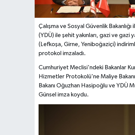
Çalışma ve Sosyal Güvenlik Bakanlığı i
(YDÜ) ile şehit yakınları, gazi ve gazi
(Lefkoşa, Girne, Yeniboğaziçi) indirimli
protokol imzaladı.
Cumhuriyet Meclisi'ndeki Bakanlar Kur
Hizmetler Protokolü'ne Maliye Bakan
Bakanı Oğuzhan Hasipoğlu ve YDÜ Müte
Günsel imza koydu.