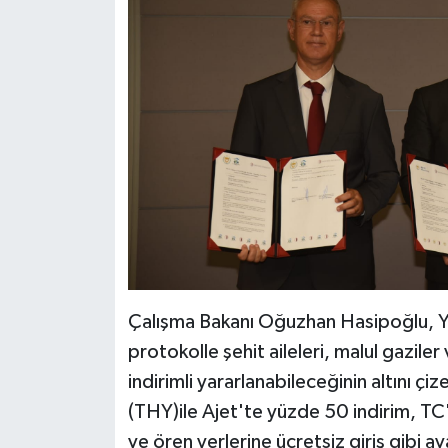
Çalışma Bakanı Oğuzhan Hasipoğlu, YD
protokolle şehit aileleri, malul gaziler
indirimli yararlanabileceğinin altını ç
(THY)ile Ajet'te yüzde 50 indirim, TC'
ve ören yerlerine ücretsiz giriş gibi av