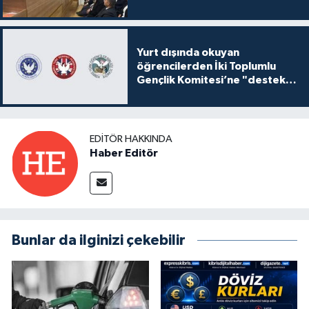
Yurt dışında okuyan
öğrencilerden İki Toplumlu
Gençlik Komitesi’ne "destek
ve katkı" açıklaması
EDITÖR HAKKINDA
Haber Editör
Bunlar da ilginizi çekebilir