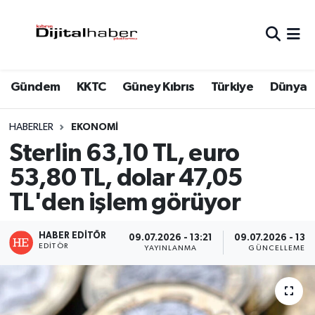
Hava Durumu
Gündem
KKTC
Güney Kıbrıs
Türkiye
Dünya
Trafik Durumu
Süper Lig Puan Durumu ve Fikstür
HABERLER
EKONOMI
Sterlin 63,10 TL, euro
Tüm Manşetler
53,80 TL, dolar 47,05
TL'den işlem görüyor
Son Dakika Haberleri
Haber Arşivi
HABER EDITÖR
09.07.2026 - 13:21
09.07.2026 - 13:2
EDITÖR
YAYINLANMA
GÜNCELLEME