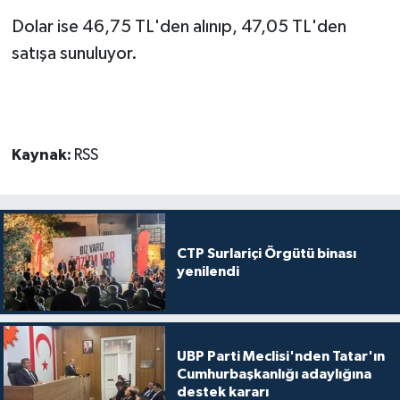
Dolar ise 46,75 TL'den alınıp, 47,05 TL'den
satışa sunuluyor.
Kaynak:
RSS
CTP Surlariçi Örgütü binası
yenilendi
UBP Parti Meclisi'nden Tatar'ın
Cumhurbaşkanlığı adaylığına
destek kararı