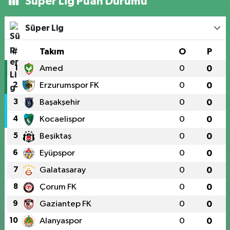
Süper Lig Puan Durumu
Süper Lig
#
Takım
O
P
1
Amed
0
0
2
Erzurumspor FK
0
0
3
Başakşehir
0
0
4
Kocaelispor
0
0
5
Beşiktaş
0
0
6
Eyüpspor
0
0
7
Galatasaray
0
0
8
Çorum FK
0
0
9
Gaziantep FK
0
0
10
Alanyaspor
0
0