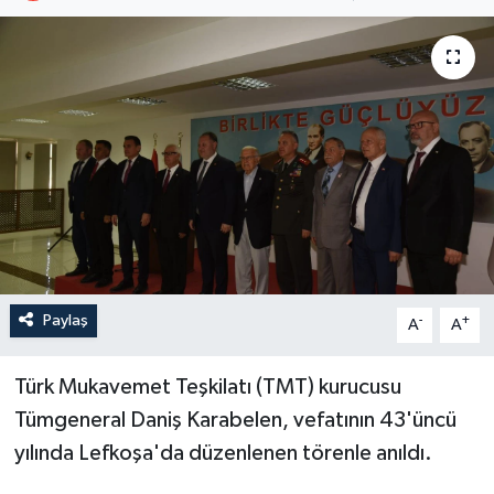
Paylaş
-
+
A
A
Türk Mukavemet Teşkilatı (TMT) kurucusu
Tümgeneral Daniş Karabelen, vefatının 43'üncü
yılında Lefkoşa'da düzenlenen törenle anıldı.