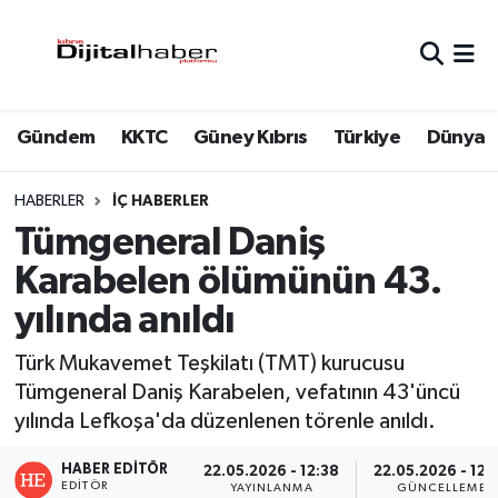
Hava Durumu
Gündem
KKTC
Güney Kıbrıs
Türkiye
Dünya
Trafik Durumu
Süper Lig Puan Durumu ve Fikstür
HABERLER
İÇ HABERLER
Tümgeneral Daniş
Tüm Manşetler
Karabelen ölümünün 43.
yılında anıldı
Son Dakika Haberleri
Türk Mukavemet Teşkilatı (TMT) kurucusu
Haber Arşivi
Tümgeneral Daniş Karabelen, vefatının 43'üncü
yılında Lefkoşa'da düzenlenen törenle anıldı.
HABER EDITÖR
22.05.2026 - 12:38
22.05.2026 - 12:
EDITÖR
YAYINLANMA
GÜNCELLEME