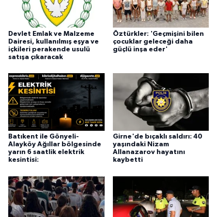
Devlet Emlak ve Malzeme
Öztürkler: 'Geçmişini bilen
Dairesi, kullanılmış eşya ve
çocuklar geleceği daha
içkileri perakende usulü
güçlü inşa eder'
satışa çıkaracak
Batıkent ile Gönyeli-
Girne'de bıçaklı saldırı: 40
Alayköy Ağıllar bölgesinde
yaşındaki Nizam
yarın 6 saatlik elektrik
Allanazarov hayatını
kesintisi:
kaybetti