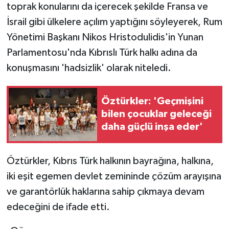
toprak konularını da içerecek şekilde Fransa ve
İsrail gibi ülkelere açılım yaptığını söyleyerek, Rum
Yönetimi Başkanı Nikos Hristodulidis'in Yunan
Parlamentosu'nda Kıbrıslı Türk halkı adına da
konuşmasını 'hadsizlik' olarak niteledi.
Öztürkler: 'Geçmişini
bilen çocuklar geleceği
daha güçlü inşa eder'
Öztürkler, Kıbrıs Türk halkının bayrağına, halkına,
iki eşit egemen devlet zemininde çözüm arayışına
ve garantörlük haklarına sahip çıkmaya devam
edeceğini de ifade etti.