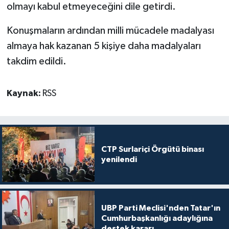
olmayı kabul etmeyeceğini dile getirdi.
Konuşmaların ardından milli mücadele madalyası
almaya hak kazanan 5 kişiye daha madalyaları
takdim edildi.
Kaynak:
RSS
CTP Surlariçi Örgütü binası
yenilendi
UBP Parti Meclisi'nden Tatar'ın
Cumhurbaşkanlığı adaylığına
destek kararı