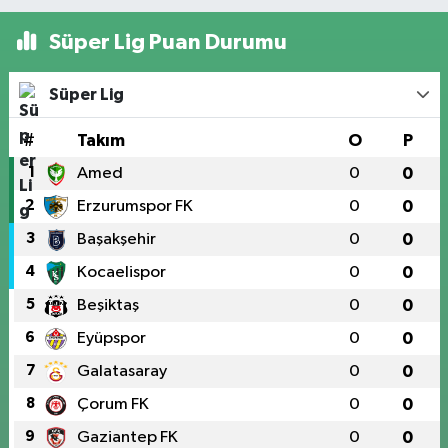
Süper Lig Puan Durumu
Süper Lig
#
Takım
O
P
1
Amed
0
0
2
Erzurumspor FK
0
0
3
Başakşehir
0
0
4
Kocaelispor
0
0
5
Beşiktaş
0
0
6
Eyüpspor
0
0
7
Galatasaray
0
0
8
Çorum FK
0
0
9
Gaziantep FK
0
0