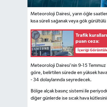
Meteoroloji Dairesi, yarın öğle saatler
kısa süreli sağanak veya gök gürültül
Trafik kuralla
puan ceza:
İçeriği Görüntül
Meteoroloji Dairesi'nin 9-15 Temmuz 
göre, belirtilen sürede e
n yüksek hava 
- 34 dolaylarında seyredecek.
Bölge alçak basınç sistemi ile periyod
diğer günlerde ise sıcak hava kütlesinin