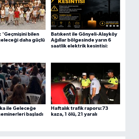
 'Geçmişini bilen
Batıkent ile Gönyeli-Alayköy
geleceği daha güçlü
Ağıllar bölgesinde yarın 6
'
saatlik elektrik kesintisi:
ka ile Geleceğe
Haftalık trafik raporu:73
seminerleri başladı
kaza, 1 ölü, 21 yaralı