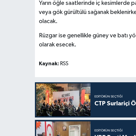
Yarın öğle saatlerinde iç kesimlerde pa
veya gök gürültülü sağanak beklenirke
olacak.
Rüzgar ise genellikle güney ve batı 
olarak esecek.
Kaynak:
RSS
EDITÖRÜN SEÇTIĞI
CTP Surlariçi 
EDITÖRÜN SEÇTIĞI