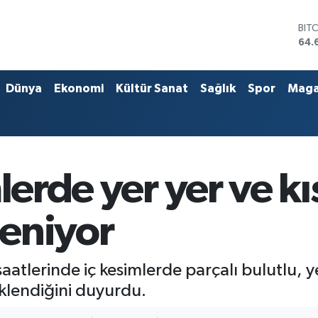
BIT
64.
DO
47,
EU
Dünya
Ekonomi
Kültür Sanat
Sağlık
Spor
Maga
55,
STE
64,
GRA
651
BİS
lerde yer yer ve kı
13.
eniyor
saatlerinde iç kesimlerde parçalı bulutlu, y
klendiğini duyurdu.