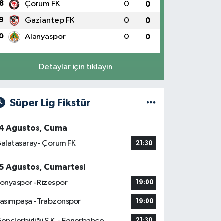
8
Çorum FK
0
0
9
Gaziantep FK
0
0
0
Alanyaspor
0
0
Detaylar için tıklayın
Süper Lig Fikstür
4 Ağustos, Cuma
alatasaray - Çorum FK
21:30
5 Ağustos, Cumartesi
onyaspor - Rizespor
19:00
asımpaşa - Trabzonspor
19:00
ençlerbirliği S.K. - Fenerbahçe
21:30