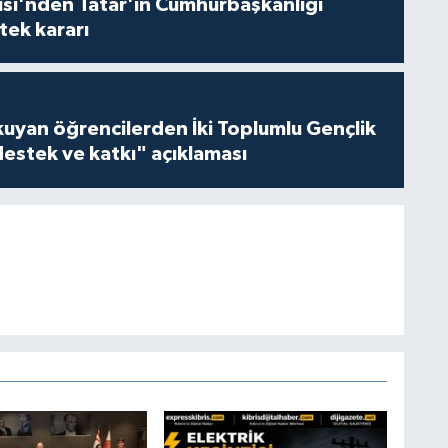
isi'nden Tatar'ın Cumhurbaşkanlığı
tek kararı
kuyan öğrencilerden İki Toplumlu Gençlik
estek ve katkı" açıklaması