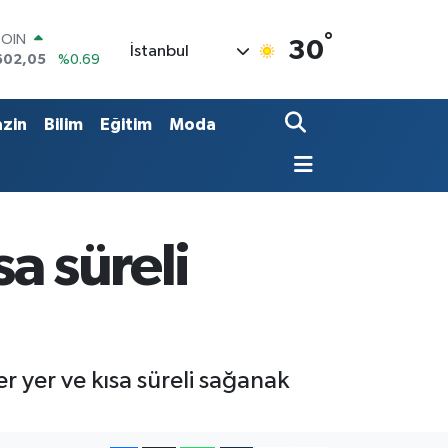
COIN
°
30
İstanbul
602,05
%0.69
LAR
5986
%0.06
RO
zin
Bilim
Eğitim
Moda
0700
%0.1
RLİN
2438
%0.21
M ALTIN
8.23
%0.39
T100
sa süreli
768
%48
er yer ve kısa süreli sağanak