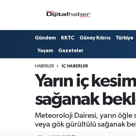
Hava Durumu
Gündem
KKTC
Güney Kıbrıs
Türkiye
Trafik Durumu
Yaşam
Gazeteler
Süper Lig Puan Durumu ve Fikstür
HABERLER
İÇ HABERLER
Tüm Manşetler
Yarın iç kesim
Son Dakika Haberleri
sağanak bekl
Haber Arşivi
Meteoroloji Dairesi, yarın öğle 
veya gök gürültülü sağanak be