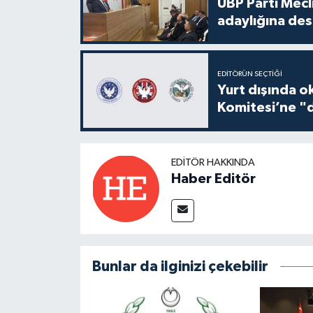
UBP Parti Mecl
adaylığına des
EDITÖRÜN SEÇTIĞI
Yurt dışında o
Komitesi’ne "d
EDITÖR HAKKINDA
Haber Editör
Bunlar da ilginizi çekebilir