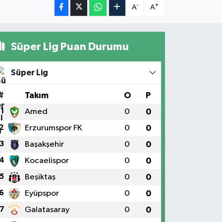
-
+
A
A
Süper Lig Puan Durumu
Süper Lig
#
Takım
O
P
1
Amed
0
0
2
Erzurumspor FK
0
0
3
Başakşehir
0
0
4
Kocaelispor
0
0
5
Beşiktaş
0
0
6
Eyüpspor
0
0
7
Galatasaray
0
0