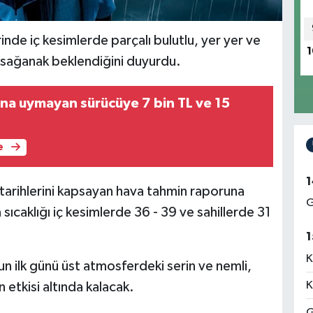
inde iç kesimlerde parçalı bulutlu, yer yer ve
1
ü sağanak beklendiğini duyurdu.
rına uymayan sürücüye 7 bin TL ve 15
e
1
tarihlerini kapsayan hava tahmin raporuna
G
sıcaklığı iç kesimlerde 36 - 39 ve sahillerde 31
1
K
un ilk günü üst atmosferdeki serin ve nemli,
K
 etkisi altında kalacak.
G