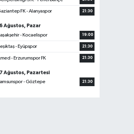
aziantep FK - Alanyaspor
21:30
6 Ağustos, Pazar
aşakşehir - Kocaelispor
19:00
eşiktaş - Eyüpspor
21:30
med - Erzurumspor FK
21:30
7 Ağustos, Pazartesi
amsunspor - Göztepe
21:30