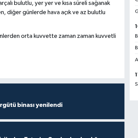
rçalı bulutlu, yer yer ve kısa süreli sağanak
G
n, diğer günlerde hava açık ve az bulutlu
1
yönlerden orta kuvvette zaman zaman kuvvetli
B
B
A
1
S
Örgütü binası yenilendi