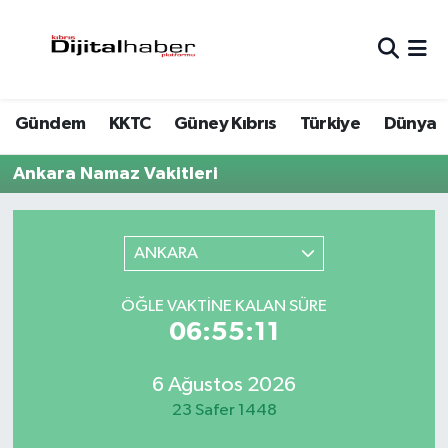
Hava Durumu
Gündem
KKTC
Güney Kıbrıs
Türkiye
Dünya
Trafik Durumu
Ankara Namaz Vakitleri
Süper Lig Puan Durumu ve Fikstür
Tüm Manşetler
ANKARA
Son Dakika Haberleri
ÖĞLE VAKTINE KALAN SÜRE
06:55:11
Haber Arşivi
6 Ağustos 2026
23 Safer 1448