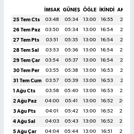
İMSAK
GÜNEŞ
ÖĞLE
İKINDI
AKŞA
25 Tem Cts
03:48
05:34
13:00
16:55
20:17
26 Tem Paz
03:50
05:34
13:00
16:54
20:16
27 Tem Pts
03:51
05:35
13:00
16:54
20:15
28 Tem Sal
03:53
05:36
13:00
16:54
20:14
29 Tem Çar
03:54
05:37
13:00
16:54
20:13
30 Tem Per
03:55
05:38
13:00
16:53
20:12
31 Tem Cum
03:57
05:39
13:00
16:53
20:11
1 Ağu Cts
03:58
05:40
13:00
16:53
20:10
2 Ağu Paz
04:00
05:41
13:00
16:52
20:09
3 Ağu Pts
04:01
05:42
13:00
16:52
20:08
4 Ağu Sal
04:03
05:43
13:00
16:52
20:07
5 Ağu Çar
04:04
05:44
13:00
16:51
20:06