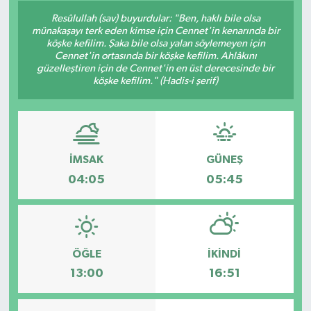
Resûlullah (sav) buyurdular: "Ben, haklı bile olsa
münakaşayı terk eden kimse için Cennet'in kenarında bir
köşke kefilim. Şaka bile olsa yalan söylemeyen için
Cennet'in ortasında bir köşke kefilim. Ahlâkını
güzelleştiren için de Cennet'in en üst derecesinde bir
köşke kefilim." (Hadis-i şerif)
İMSAK
GÜNEŞ
04:05
05:45
ÖĞLE
İKINDI
13:00
16:51