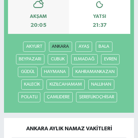
AKŞAM
YATSI
20:05
21:37
AKYURT
ANKARA
AYAŞ
BALA
BEYPAZARI
CUBUK
ELMADAĞ
EVREN
GÜDÜL
HAYMANA
KAHRAMANKAZAN
KALECİK
KIZILCAHAMAM
NALLIHAN
POLATLI
ÇAMLIDERE
ŞEREFLİKOÇHİSAR
ANKARA AYLIK NAMAZ VAKITLERI