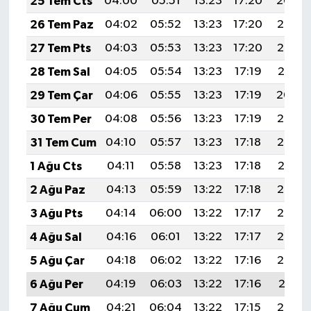
25 Tem Cts
04:00
05:51
13:23
17:20
20:44
26 Tem Paz
04:02
05:52
13:23
17:20
20:43
27 Tem Pts
04:03
05:53
13:23
17:20
20:42
28 Tem Sal
04:05
05:54
13:23
17:19
20:41
29 Tem Çar
04:06
05:55
13:23
17:19
20:40
30 Tem Per
04:08
05:56
13:23
17:19
20:39
31 Tem Cum
04:10
05:57
13:23
17:18
20:38
1 Ağu Cts
04:11
05:58
13:23
17:18
20:37
2 Ağu Paz
04:13
05:59
13:22
17:18
20:36
3 Ağu Pts
04:14
06:00
13:22
17:17
20:35
4 Ağu Sal
04:16
06:01
13:22
17:17
20:34
5 Ağu Çar
04:18
06:02
13:22
17:16
20:32
6 Ağu Per
04:19
06:03
13:22
17:16
20:31
7 Ağu Cum
04:21
06:04
13:22
17:15
20:30