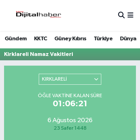
Hava Durumu
Gündem
KKTC
Güney Kıbrıs
Türkiye
Dünya
Trafik Durumu
Kirklareli Namaz Vakitleri
Süper Lig Puan Durumu ve Fikstür
Tüm Manşetler
KIRKLARELİ
Son Dakika Haberleri
ÖĞLE VAKTINE KALAN SÜRE
01:06:21
Haber Arşivi
6 Ağustos 2026
23 Safer 1448