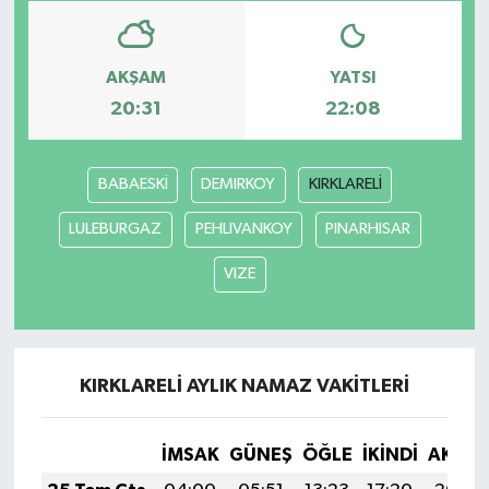
AKŞAM
YATSI
20:31
22:08
BABAESKİ
DEMIRKOY
KIRKLARELİ
LULEBURGAZ
PEHLIVANKOY
PINARHISAR
VIZE
KIRKLARELİ AYLIK NAMAZ VAKITLERI
İMSAK
GÜNEŞ
ÖĞLE
İKINDI
AKŞA