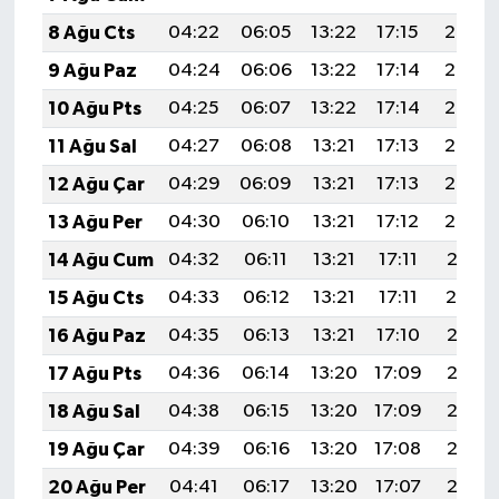
8 Ağu Cts
04:22
06:05
13:22
17:15
20:29
9 Ağu Paz
04:24
06:06
13:22
17:14
20:27
10 Ağu Pts
04:25
06:07
13:22
17:14
20:26
11 Ağu Sal
04:27
06:08
13:21
17:13
20:25
12 Ağu Çar
04:29
06:09
13:21
17:13
20:23
13 Ağu Per
04:30
06:10
13:21
17:12
20:22
14 Ağu Cum
04:32
06:11
13:21
17:11
20:21
15 Ağu Cts
04:33
06:12
13:21
17:11
20:19
16 Ağu Paz
04:35
06:13
13:21
17:10
20:18
17 Ağu Pts
04:36
06:14
13:20
17:09
20:16
18 Ağu Sal
04:38
06:15
13:20
17:09
20:15
19 Ağu Çar
04:39
06:16
13:20
17:08
20:13
20 Ağu Per
04:41
06:17
13:20
17:07
20:12