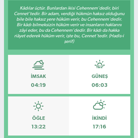
Kâdılar üçtür. Bunlardan ikisi Cehennem'dedir, biri
Cennet'tedir. Bir adam, verdiği hükmün haksız olduğunu
bile bile haksız yere hüküm verir, bu Cehennem'dedir.
Bir kâdı bilmeksizin hüküm verir ve insanların haklarını
zâyi eder, bu da Cehennem'dedir. Bir kâdı da hakka
riâyet ederek hüküm verir, işte bu, Cennet'tedir. (Hadis-i
şerif)
İMSAK
GÜNEŞ
04:19
06:03
ÖĞLE
İKINDI
13:22
17:16