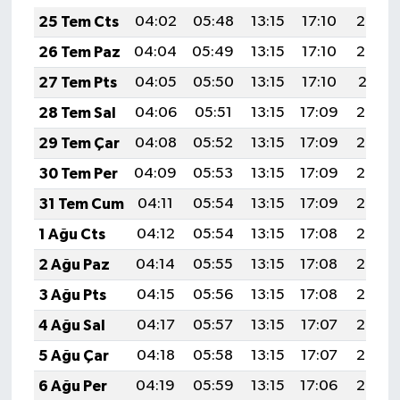
25 Tem Cts
04:02
05:48
13:15
17:10
20:33
26 Tem Paz
04:04
05:49
13:15
17:10
20:32
27 Tem Pts
04:05
05:50
13:15
17:10
20:31
28 Tem Sal
04:06
05:51
13:15
17:09
20:30
29 Tem Çar
04:08
05:52
13:15
17:09
20:29
30 Tem Per
04:09
05:53
13:15
17:09
20:28
31 Tem Cum
04:11
05:54
13:15
17:09
20:27
1 Ağu Cts
04:12
05:54
13:15
17:08
20:26
2 Ağu Paz
04:14
05:55
13:15
17:08
20:25
3 Ağu Pts
04:15
05:56
13:15
17:08
20:24
4 Ağu Sal
04:17
05:57
13:15
17:07
20:23
5 Ağu Çar
04:18
05:58
13:15
17:07
20:22
6 Ağu Per
04:19
05:59
13:15
17:06
20:20