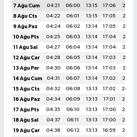
7 Ağu Cum
04:21
06:00
13:15
17:06
20:19
8 Ağu Cts
04:22
06:01
13:15
17:05
20:18
9 Ağu Paz
04:24
06:02
13:14
17:05
20:17
10 Ağu Pts
04:25
06:03
13:14
17:04
20:16
11 Ağu Sal
04:27
06:04
13:14
17:04
20:14
12 Ağu Çar
04:28
06:05
13:14
17:03
20:13
13 Ağu Per
04:30
06:06
13:14
17:03
20:12
14 Ağu Cum
04:31
06:07
13:14
17:02
20:10
15 Ağu Cts
04:32
06:08
13:13
17:02
20:09
16 Ağu Paz
04:34
06:09
13:13
17:01
20:08
17 Ağu Pts
04:35
06:10
13:13
17:00
20:06
18 Ağu Sal
04:37
06:11
13:13
17:00
20:05
19 Ağu Çar
04:38
06:12
13:13
16:59
20:03