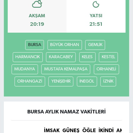
AKŞAM
YATSI
20:19
21:51
BURSA
BÜYÜK ORHAN
GEMLİK
HARMANCIK
KARACABEY
KELES
KESTEL
MUDANYA
MUSTAFA KEMALPAŞA
ORHANELİ
ORHANGAZİ
YENİŞEHİR
İNEGÖL
İZNİK
BURSA AYLIK NAMAZ VAKITLERI
İMSAK
GÜNEŞ
ÖĞLE
İKINDI
AKŞA