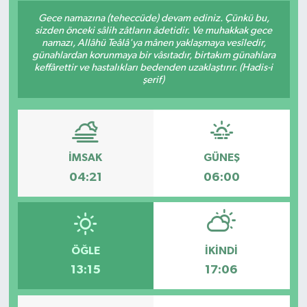
Gece namazına (teheccüde) devam ediniz. Çünkü bu,
sizden önceki sâlih zâtların âdetidir. Ve muhakkak gece
namazı, Allâhü Teâlâ'ya mânen yaklaşmaya vesîledir,
günahlardan korunmaya bir vâsıtadır, birtakım günahlara
keffârettir ve hastalıkları bedenden uzaklaştırır. (Hadis-i
şerif)
İMSAK
GÜNEŞ
04:21
06:00
ÖĞLE
İKINDI
13:15
17:06