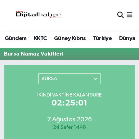
Hava Durumu
Gündem
KKTC
Güney Kıbrıs
Türkiye
Dünya
Trafik Durumu
Bursa Namaz Vakitleri
Süper Lig Puan Durumu ve Fikstür
Tüm Manşetler
BURSA
Son Dakika Haberleri
İKINDI VAKTINE KALAN SÜRE
02:25:01
Haber Arşivi
7 Ağustos 2026
24 Safer 1448