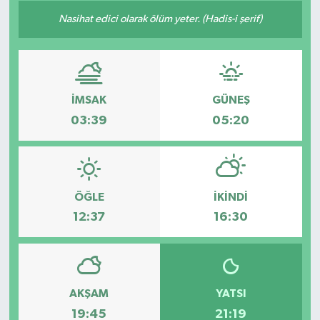
Nasihat edici olarak ölüm yeter. (Hadis-i şerif)
İMSAK
GÜNEŞ
03:39
05:20
ÖĞLE
İKINDI
12:37
16:30
AKŞAM
YATSI
19:45
21:19