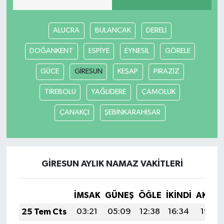
ALUCRA
BULANCAK
DERELİ
DOĞANKENT
ESPİYE
EYNESİL
GÖRELE
GÜCE
GİRESUN
KEŞAP
PİRAZİZ
TİREBOLU
YAĞLIDERE
ÇAMOLUK
ÇANAKÇI
ŞEBİNKARAHİSAR
GİRESUN AYLIK NAMAZ VAKITLERI
İMSAK
GÜNEŞ
ÖĞLE
İKINDI
AKŞA
25 Tem Cts
03:21
05:09
12:38
16:34
19:57