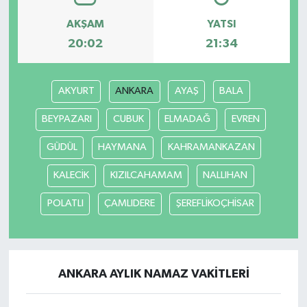
AKŞAM
YATSI
20:02
21:34
AKYURT
ANKARA
AYAŞ
BALA
BEYPAZARI
CUBUK
ELMADAĞ
EVREN
GÜDÜL
HAYMANA
KAHRAMANKAZAN
KALECİK
KIZILCAHAMAM
NALLIHAN
POLATLI
ÇAMLIDERE
ŞEREFLİKOÇHİSAR
ANKARA AYLIK NAMAZ VAKITLERI