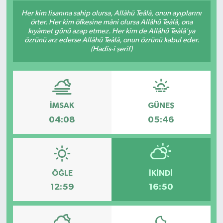
Her kim lisanına sahip olursa, Allâhü Teâlâ, onun ayıplarını
örter. Her kim öfkesine mâni olursa Allâhü Teâlâ, ona
kıyâmet günü azap etmez. Her kim de Allâhü Teâlâ'ya
özrünü arz ederse Allâhü Teâlâ, onun özrünü kabul eder.
(Hadis-i şerif)
İMSAK
GÜNEŞ
04:08
05:46
ÖĞLE
İKINDI
12:59
16:50