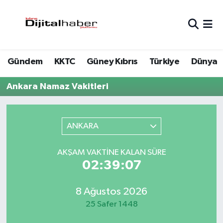
Hava Durumu
Gündem
KKTC
Güney Kıbrıs
Türkiye
Dünya
Trafik Durumu
Ankara Namaz Vakitleri
Süper Lig Puan Durumu ve Fikstür
Tüm Manşetler
ANKARA
Son Dakika Haberleri
AKŞAM VAKTINE KALAN SÜRE
02:39:07
Haber Arşivi
8 Ağustos 2026
25 Safer 1448