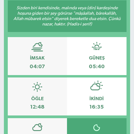
Sizden biri kendisinde, malında veya (din) kardeşinde
hoşuna giden bir şey görürse "mâşâallah, bârekallâh,
Allah mübarek etsin" diyerek bereketle dua etsin. Çünkü
nazar, haktır. (Hadis-i şerif)
İMSAK
GÜNEŞ
04:07
05:40
ÖĞLE
İKINDI
12:48
16:35