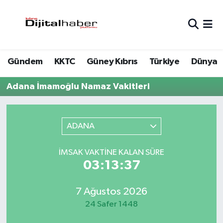
Hava Durumu
Gündem
KKTC
Güney Kıbrıs
Türkiye
Dünya
Trafik Durumu
Adana İmamoğlu Namaz Vakitleri
Süper Lig Puan Durumu ve Fikstür
Tüm Manşetler
ADANA
Son Dakika Haberleri
İMSAK VAKTINE KALAN SÜRE
03:13:37
Haber Arşivi
7 Ağustos 2026
24 Safer 1448