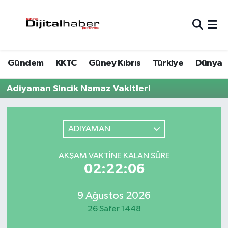
Hava Durumu
Gündem
KKTC
Güney Kıbrıs
Türkiye
Dünya
Trafik Durumu
Adiyaman Sincik Namaz Vakitleri
Süper Lig Puan Durumu ve Fikstür
Tüm Manşetler
ADIYAMAN
Son Dakika Haberleri
AKŞAM VAKTINE KALAN SÜRE
02:22:06
Haber Arşivi
9 Ağustos 2026
26 Safer 1448