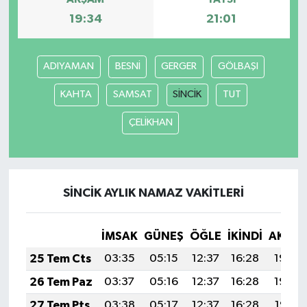
19:34
21:01
ADIYAMAN
BESNİ
GERGER
GÖLBAŞI
KAHTA
SAMSAT
SİNCİK
TUT
ÇELİKHAN
SİNCİK AYLIK NAMAZ VAKITLERI
İMSAK
GÜNEŞ
ÖĞLE
İKINDI
AKŞA
25 Tem Cts
03:35
05:15
12:37
16:28
19:49
26 Tem Paz
03:37
05:16
12:37
16:28
19:48
27 Tem Pts
03:38
05:17
12:37
16:28
19:47