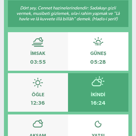
Dört şey, Cennet hazinelerindendir: Sadakayı gizli
vermek, musibeti gizlemek, sıla-i rahim yapmak ve "Lâ
havle ve lâ kuvvete illâ billâh" demek. (Hadis-i şerif)
İMSAK
GÜNEŞ
03:55
05:28
ÖĞLE
İKINDI
12:36
16:24
AKŞAM
YATSI