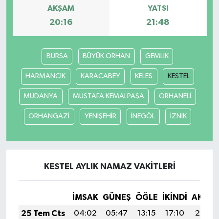
AKŞAM
YATSI
20:16
21:48
BURSA
BÜYÜK ORHAN
GEMLİK
HARMANCIK
KARACABEY
KELES
KESTEL
MUDANYA
MUSTAFA KEMALPAŞA
ORHANELİ
ORHANGAZİ
YENİŞEHİR
İNEGÖL
İZNİK
KESTEL AYLIK NAMAZ VAKITLERI
İMSAK
GÜNEŞ
ÖĞLE
İKINDI
AKŞA
25 Tem Cts
04:02
05:47
13:15
17:10
20:32