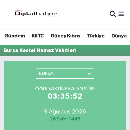
Hava Durumu
Gündem
KKTC
Güney Kıbrıs
Türkiye
Dünya
Trafik Durumu
Bursa Kestel Namaz Vakitleri
Süper Lig Puan Durumu ve Fikstür
Tüm Manşetler
BURSA
Son Dakika Haberleri
ÖĞLE VAKTINE KALAN SÜRE
03:35:52
Haber Arşivi
9 Ağustos 2026
26 Safer 1448