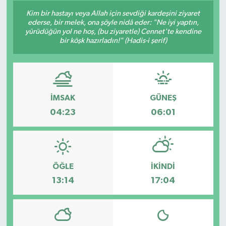
Kim bir hastayı veya Allah için sevdiği kardeşini ziyaret
ederse, bir melek, ona şöyle nidâ eder: "Ne iyi yaptın,
yürüdüğün yol ne hoş, (bu ziyaretle) Cennet'te kendine
bir köşk hazırladın!" (Hadis-i şerif)
İMSAK
GÜNEŞ
04:23
06:01
ÖĞLE
İKINDI
13:14
17:04