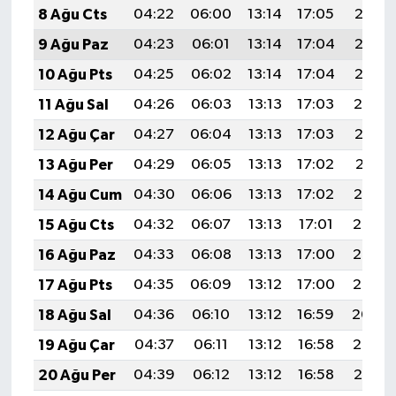
8 Ağu Cts
04:22
06:00
13:14
17:05
20:17
9 Ağu Paz
04:23
06:01
13:14
17:04
20:16
10 Ağu Pts
04:25
06:02
13:14
17:04
20:15
11 Ağu Sal
04:26
06:03
13:13
17:03
20:14
12 Ağu Çar
04:27
06:04
13:13
17:03
20:12
13 Ağu Per
04:29
06:05
13:13
17:02
20:11
14 Ağu Cum
04:30
06:06
13:13
17:02
20:10
15 Ağu Cts
04:32
06:07
13:13
17:01
20:08
16 Ağu Paz
04:33
06:08
13:13
17:00
20:07
17 Ağu Pts
04:35
06:09
13:12
17:00
20:06
18 Ağu Sal
04:36
06:10
13:12
16:59
20:04
19 Ağu Çar
04:37
06:11
13:12
16:58
20:03
20 Ağu Per
04:39
06:12
13:12
16:58
20:01