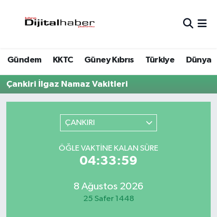
Hava Durumu
Gündem
KKTC
Güney Kıbrıs
Türkiye
Dünya
Trafik Durumu
Çankiri İlgaz Namaz Vakitleri
Süper Lig Puan Durumu ve Fikstür
Tüm Manşetler
ÇANKIRI
Son Dakika Haberleri
ÖĞLE VAKTINE KALAN SÜRE
04:33:59
Haber Arşivi
8 Ağustos 2026
25 Safer 1448