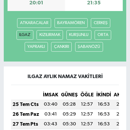
20:01
21:35
ATKARACALAR
BAYRAMÖREN
CERKEŞ
ILGAZ
KIZILIRMAK
KURŞUNLU
ORTA
YAPRAKLI
ÇANKIRI
ŞABANÖZÜ
ILGAZ AYLIK NAMAZ VAKITLERI
İMSAK
GÜNEŞ
ÖĞLE
İKINDI
AKŞA
25 Tem Cts
03:40
05:28
12:57
16:53
20:16
26 Tem Paz
03:41
05:29
12:57
16:53
20:15
27 Tem Pts
03:43
05:30
12:57
16:53
20:15