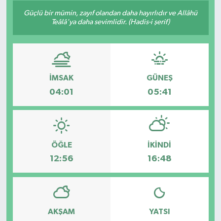
Güçlü bir mümin, zayıf olandan daha hayırlıdır ve Allâhü
Teâlâ'ya daha sevimlidir. (Hadis-i şerif)
İMSAK
GÜNEŞ
04:01
05:41
ÖĞLE
İKINDI
12:56
16:48
AKŞAM
YATSI