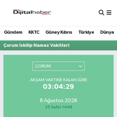
Hava Durumu
Gündem
KKTC
Güney Kıbrıs
Türkiye
Dünya
Trafik Durumu
Çorum İskilip Namaz Vakitleri
Süper Lig Puan Durumu ve Fikstür
Tüm Manşetler
ÇORUM
Son Dakika Haberleri
AKŞAM VAKTINE KALAN SÜRE
03:04:29
Haber Arşivi
8 Ağustos 2026
25 Safer 1448