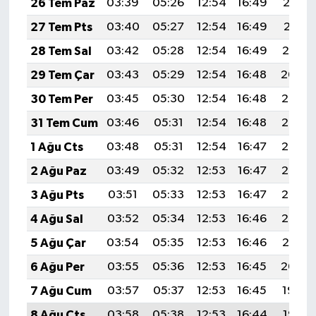
26 Tem Paz
03:39
05:26
12:54
16:49
20:12
27 Tem Pts
03:40
05:27
12:54
16:49
20:11
28 Tem Sal
03:42
05:28
12:54
16:49
20:10
29 Tem Çar
03:43
05:29
12:54
16:48
20:09
30 Tem Per
03:45
05:30
12:54
16:48
20:08
31 Tem Cum
03:46
05:31
12:54
16:48
20:07
1 Ağu Cts
03:48
05:31
12:54
16:47
20:06
2 Ağu Paz
03:49
05:32
12:53
16:47
20:05
3 Ağu Pts
03:51
05:33
12:53
16:47
20:03
4 Ağu Sal
03:52
05:34
12:53
16:46
20:02
5 Ağu Çar
03:54
05:35
12:53
16:46
20:01
6 Ağu Per
03:55
05:36
12:53
16:45
20:00
7 Ağu Cum
03:57
05:37
12:53
16:45
19:59
8 Ağu Cts
03:58
05:38
12:53
16:44
19:58