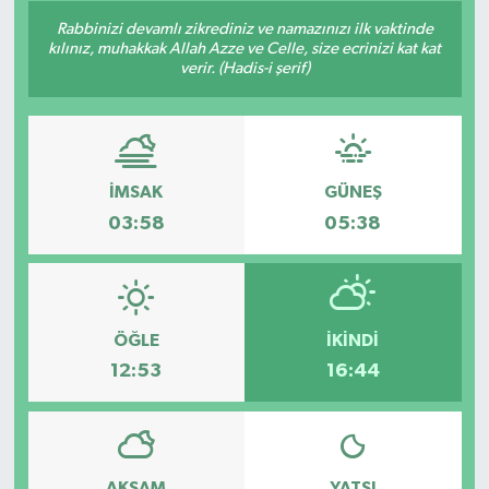
Rabbinizi devamlı zikrediniz ve namazınızı ilk vaktinde
kılınız, muhakkak Allah Azze ve Celle, size ecrinizi kat kat
verir. (Hadis-i şerif)
İMSAK
GÜNEŞ
03:58
05:38
ÖĞLE
İKINDI
12:53
16:44
AKŞAM
YATSI