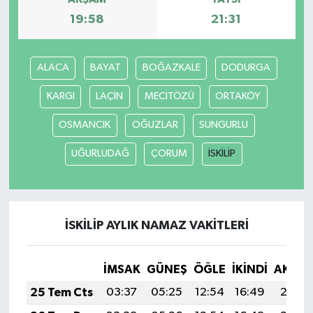
19:58
21:31
ALACA
BAYAT
BOĞAZKALE
DODURGA
KARGI
LAÇİN
MECİTÖZÜ
ORTAKÖY
OSMANCIK
OĞUZLAR
SUNGURLU
UĞURLUDAĞ
ÇORUM
İSKİLİP
İSKİLİP AYLIK NAMAZ VAKITLERI
İMSAK
GÜNEŞ
ÖĞLE
İKINDI
AKŞA
25 Tem Cts
03:37
05:25
12:54
16:49
20:12