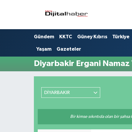
Hava Durumu
Gündem
KKTC
Güney Kıbrıs
Türkiye
Trafik Durumu
Yaşam
Gazeteler
Süper Lig Puan Durumu ve Fikstür
Diyarbakir Ergani Namaz 
Tüm Manşetler
Son Dakika Haberleri
DİYARBAKIR
Haber Arşivi
Bir kimse sıkıntıda olan bir şahsa