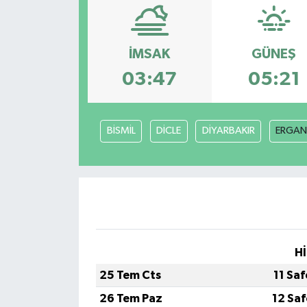
İMSAK
GÜNEŞ
03:47
05:21
BİSMİL
DİCLE
DİYARBAKIR
ERGAN
Hİ
25 Tem Cts
11 Sa
26 Tem Paz
12 Sa