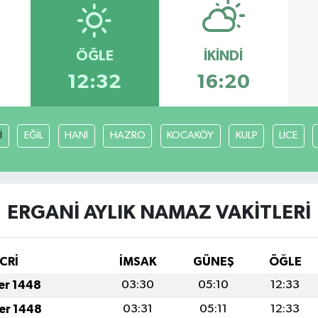
ÖĞLE
İKINDI
12:32
16:20
İ
EĞİL
HANİ
HAZRO
KOCAKÖY
KULP
LİCE
ERGANİ AYLIK NAMAZ VAKITLERI
CRİ
İMSAK
GÜNEŞ
ÖĞLE
fer 1448
03:30
05:10
12:33
fer 1448
03:31
05:11
12:33