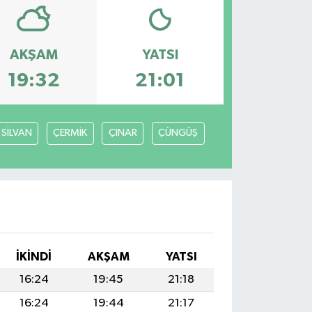
AKŞAM
YATSI
19:32
21:01
SİLVAN
ÇERMİK
ÇINAR
ÇÜNGÜŞ
İKINDI
AKŞAM
YATSI
16:24
19:45
21:18
16:24
19:44
21:17