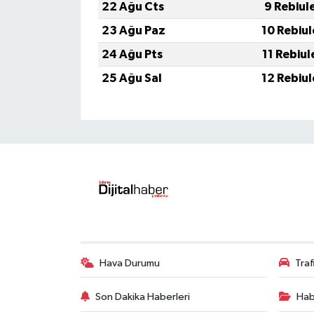
22 Ağu Cts
9 Rebiul
23 Ağu Paz
10 Rebiu
24 Ağu Pts
11 Rebiu
25 Ağu Sal
12 Rebiu
Hava Durumu
Tra
Son Dakika Haberleri
Hab