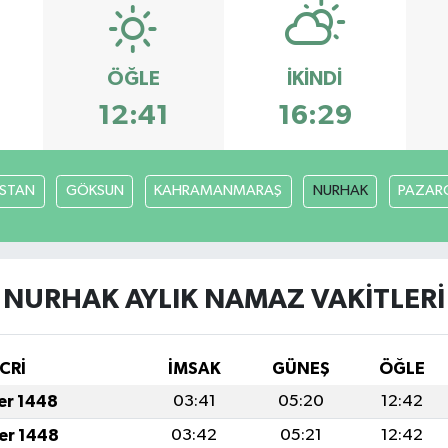
ÖĞLE
İKINDI
12:41
16:29
İSTAN
GÖKSUN
KAHRAMANMARAŞ
NURHAK
PAZARC
NURHAK AYLIK NAMAZ VAKITLERI
CRİ
İMSAK
GÜNEŞ
ÖĞLE
fer 1448
03:41
05:20
12:42
fer 1448
03:42
05:21
12:42