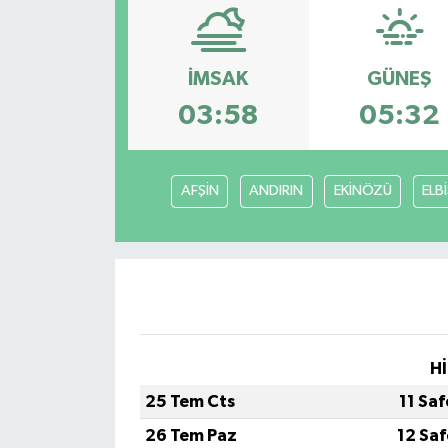
İMSAK
GÜNEŞ
03:58
05:32
AFŞİN
ANDIRIN
EKİNÖZÜ
ELB
Hİ
25 Tem Cts
11 Sa
26 Tem Paz
12 Sa