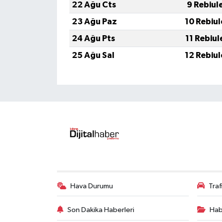
22 Ağu Cts
9 Rebiul
23 Ağu Paz
10 Rebiu
24 Ağu Pts
11 Rebiu
25 Ağu Sal
12 Rebiu
Hava Durumu
Tra
Son Dakika Haberleri
Hab