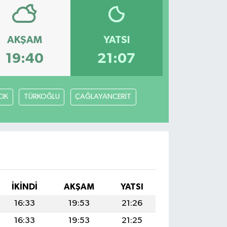
AKŞAM
YATSI
19:40
21:07
IK
TÜRKOĞLU
ÇAĞLAYANCERİT
İKINDI
AKŞAM
YATSI
16:33
19:53
21:26
16:33
19:53
21:25