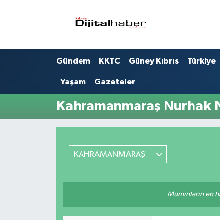
Hava Durumu
Gündem
KKTC
Güney Kıbrıs
Türkiye
Trafik Durumu
Yaşam
Gazeteler
Süper Lig Puan Durumu ve Fikstür
Kahramanmaraş Nurhak N
Tüm Manşetler
Son Dakika Haberleri
KAHRAMANMARAŞ
Haber Arşivi
Müminlerin en hayı