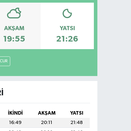
AKŞAM
YATSI
19:55
21:26
CUR
I
İKINDI
AKŞAM
YATSI
16:49
20:11
21:48