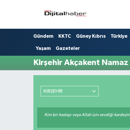
Hava Durumu
Gündem
KKTC
Güney Kıbrıs
Türkiye
Trafik Durumu
Yaşam
Gazeteler
Süper Lig Puan Durumu ve Fikstür
Kirşehir Akçakent Namaz 
Tüm Manşetler
Son Dakika Haberleri
KIRŞEHİR
Haber Arşivi
Kim bir hastayı veya Allah için sevdiği kardeşi